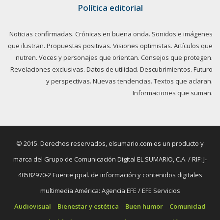
Política editorial
Noticias confirmadas. Crónicas en buena onda. Sonidos e imágenes
que ilustran. Propuestas positivas. Visiones optimistas. Artículos que
nutren. Voces y personajes que orientan. Consejos que protegen.
Revelaciones exclusivas. Datos de utilidad. Descubrimientos. Futuro
y perspectivas. Nuevas tendencias. Textos que aclaran.
Informaciones que suman.
© 2015. Derechos reservados, elsumario.com es un producto y
marca del Grupo de Comunicación Digital EL SUMARIO, C.A. / RIF: J-
40582970-2 Fuente ppal. de información y contenidos digitales
multimedia América: Agencia EFE / EFE Servicios
Audiovisual
Bienestar y estética
Buen humor
Comunidad