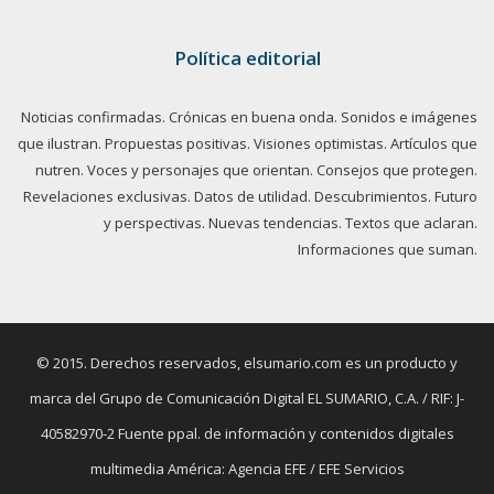
Política editorial
Noticias confirmadas. Crónicas en buena onda. Sonidos e imágenes
que ilustran. Propuestas positivas. Visiones optimistas. Artículos que
nutren. Voces y personajes que orientan. Consejos que protegen.
Revelaciones exclusivas. Datos de utilidad. Descubrimientos. Futuro
y perspectivas. Nuevas tendencias. Textos que aclaran.
Informaciones que suman.
© 2015. Derechos reservados, elsumario.com es un producto y
marca del Grupo de Comunicación Digital EL SUMARIO, C.A. / RIF: J-
40582970-2 Fuente ppal. de información y contenidos digitales
multimedia América: Agencia EFE / EFE Servicios