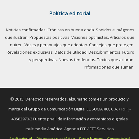
Política editorial
Noticias confirmadas. Crónicas en buena onda. Sonidos e imágenes
que ilustran. Propuestas positivas. Visiones optimistas. Artículos que
nutren. Voces y personajes que orientan. Consejos que protegen.
Revelaciones exclusivas. Datos de utilidad. Descubrimientos. Futuro
y perspectivas. Nuevas tendencias. Textos que aclaran.
Informaciones que suman.
© 2015. Derechos reservados, elsumario.com es un producto y
marca del Grupo de Comunicación Digital EL SUMARIO, C.A. / RIF: J-
40582970-2 Fuente ppal. de información y contenidos digitales
multimedia América: Agencia EFE / EFE Servicios
Audiovisual
Bienestar y estética
Buen humor
Comunidad