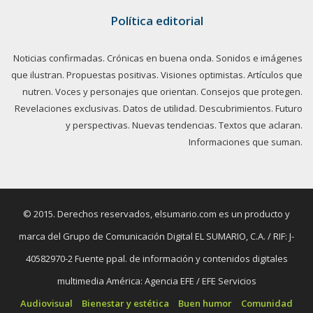
Política editorial
Noticias confirmadas. Crónicas en buena onda. Sonidos e imágenes
que ilustran. Propuestas positivas. Visiones optimistas. Artículos que
nutren. Voces y personajes que orientan. Consejos que protegen.
Revelaciones exclusivas. Datos de utilidad. Descubrimientos. Futuro
y perspectivas. Nuevas tendencias. Textos que aclaran.
Informaciones que suman.
© 2015. Derechos reservados, elsumario.com es un producto y
marca del Grupo de Comunicación Digital EL SUMARIO, C.A. / RIF: J-
40582970-2 Fuente ppal. de información y contenidos digitales
multimedia América: Agencia EFE / EFE Servicios
Audiovisual
Bienestar y estética
Buen humor
Comunidad