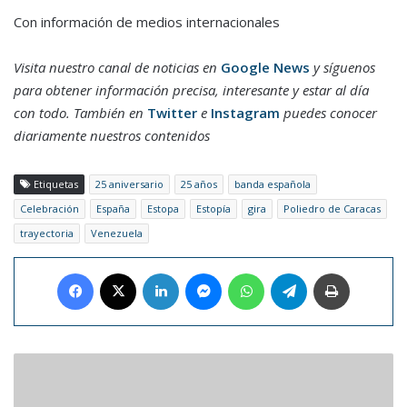
Con información de medios internacionales
Visita nuestro canal de noticias en
Google News
y síguenos
para obtener información precisa, interesante y estar al día
con todo. También en
Twitter
e
Instagram
puedes conocer
diariamente nuestros contenidos
Etiquetas
25 aniversario
25 años
banda española
Celebración
España
Estopa
Estopía
gira
Poliedro de Caracas
trayectoria
Venezuela
Facebook
X
LinkedIn
Messenger
WhatsApp
Telegram
Imprimir
Real
Madrid
clasificó