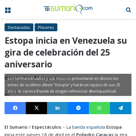
Menú
B
Destacadas
Placeres
Estopa inicia en Venezuela su
gira de celebración del 25
aniversario
18 Abr, 2024
1 minuto de lectura
Los hermanos Muñoz y sus músicos presentarán en directo los
temas de su último álbum "Estopía" y harán un repaso de sus 25
años de carrera (Fuente de imagen referencial: @estopaoficial)
Facebook
X
LinkedIn
Messenger
WhatsApp
Te
El Sumario
/
Espectáculos
– La
banda española
Estopa
inicia este jueves 18 de abril en el
Poliedro Caracas
la gira