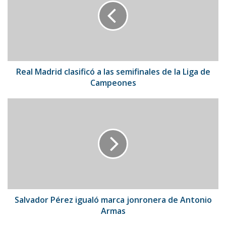
a
las
semifinales
de
la
Liga
de
Real Madrid clasificó a las semifinales de la Liga de
Campeones
Campeones
Salvador
Pérez
igualó
marca
jonronera
de
Antonio
Armas
Salvador Pérez igualó marca jonronera de Antonio
Armas