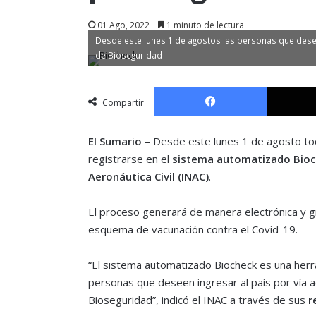
01 Ago, 2022
1 minuto de lectura
Desde este lunes 1 de agostos las personas que desee
de Bioseguridad
Facebook
Compartir
El Sumario
– Desde este lunes 1 de agosto tod
registrarse en el
sistema automatizado Bio
Aeronáutica Civil (INAC)
.
El proceso generará de manera electrónica y g
esquema de vacunación contra el Covid-19.
“El sistema automatizado Biocheck es una herra
personas que deseen ingresar al país por vía 
Bioseguridad”, indicó el INAC a través de sus
r