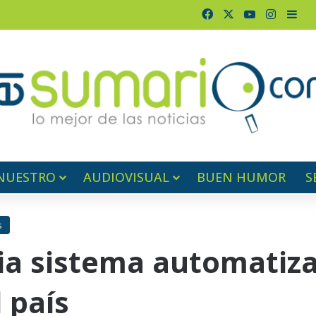
Facebook
X
YouTube
Instag
Bar
NUESTRO
AUDIOVISUAL
BUEN HUMOR
S
s
cia sistema automatiz
 país