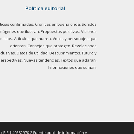
Política editorial
ticias confirmadas. Crónicas en buena onda. Sonidos
imágenes que ilustran. Propuestas positivas. Visiones
imistas. Artículos que nutren. Voces y personajes que
orientan. Consejos que protegen. Revelaciones
clusivas. Datos de utilidad. Descubrimientos. Futuro y
perspectivas. Nuevas tendencias. Textos que aclaran.
Informaciones que suman.
RIF: J-40582970-2 Fuente ppal. de información y