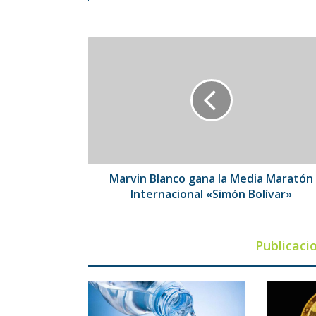
Marvin
Blanco
gana
la
Media
Maratón
Internacional
«Simón
Bolívar»
Marvin Blanco gana la Media Maratón
Internacional «Simón Bolívar»
Publicaci