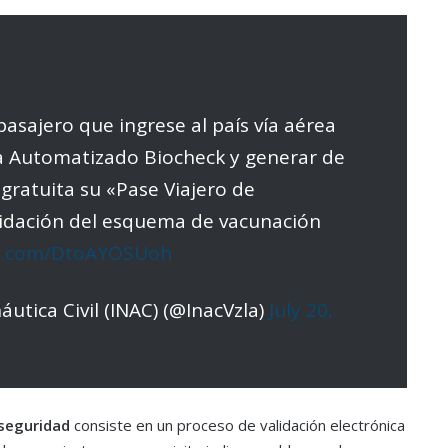
pasajero que ingrese al país vía aérea
ma Automatizado Biocheck y generar de
 gratuita su «Pase Viajero de
lidación del esquema de vacunación
er.com/DtoAYOSUoh
utica Civil (INAC) (@InacVzla)
July 20,
oseguridad
consiste en un proceso de validación electrónica