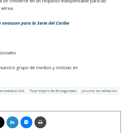
 se convierte en un requisito indispensable para las
 aérea.
 avanzan para la Serie del Caribe
sociales
a nuestro grupo de medios y noticias en
eronáutica Civil
Pase Viajero de Bioseguridad
proceso de validación
book
X
LinkedIn
Messenger
Imprimir