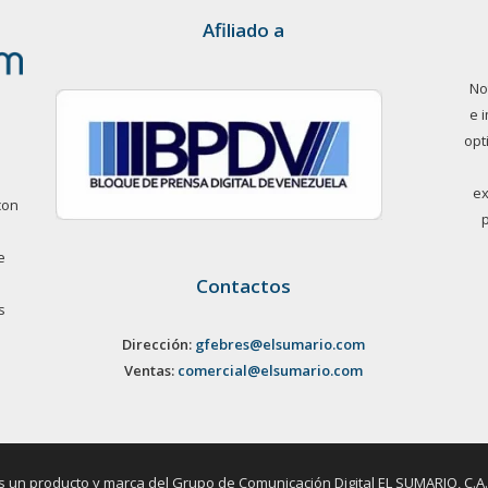
Afiliado a
No
e 
opt
ex
con
e
Contactos
s
Dirección:
gfebres@elsumario.com
Ventas:
comercial@elsumario.com
un producto y marca del Grupo de Comunicación Digital EL SUMARIO, C.A. / 