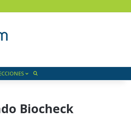
ram
ra lateral
ECCIONES
Buscar por
ado Biocheck