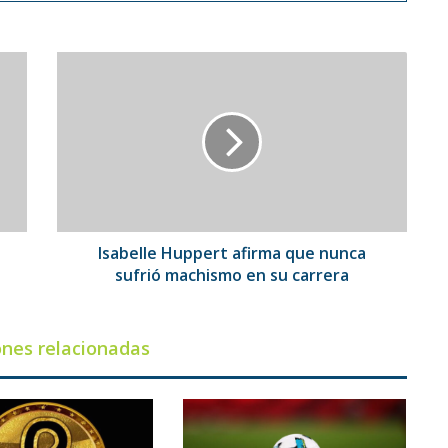
Isabelle
Huppert
afirma
que
nunca
sufrió
machismo
en
su
carrera
Isabelle Huppert afirma que nunca
sufrió machismo en su carrera
ones relacionadas