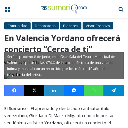
Menú
B
Comunidad
Destacadas
Placeres
Visor Creativo
En Valencia Yordano ofrecerá
concierto “Cerca de ti”
Será el próximo 8 de junio, en la Gran Sala del Teatro Municipal de
28 Abr, 2024
1 minuto de lectura
Valencia, a partir de las 07:00 de la noche. Se trata de una velada
íntima y musical con un recorrido por los más de 40 años de
trayectoria del artista
Facebook
X
LinkedIn
Messenger
WhatsApp
Te
El Sumario
– El apreciado y destacado cantautor ítalo-
venezolano, Giordano Di Marzo Migani, conocido por su
seudónimo artístico
Yordano
, ofrecerá un concierto el