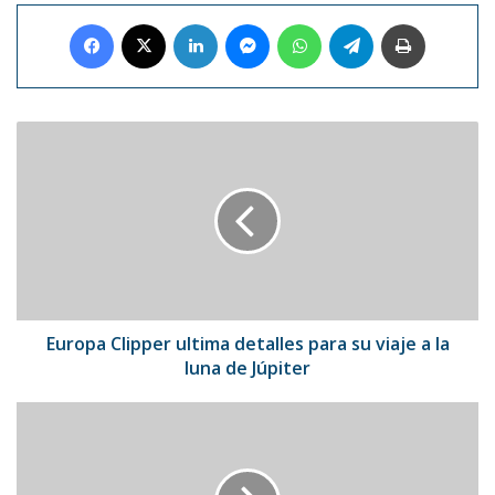
Facebook
X
LinkedIn
Messenger
WhatsApp
Telegram
Imprimir
Europa
Clipper
ultima
detalles
para
su
viaje
a
la
luna
Europa Clipper ultima detalles para su viaje a la
de
luna de Júpiter
Júpiter
Rey
Carlos
III
retoma