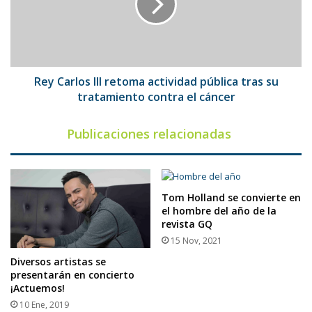
actividad
pública
tras
su
tratamiento
contra
Rey Carlos III retoma actividad pública tras su
el
tratamiento contra el cáncer
cáncer
Publicaciones relacionadas
Tom Holland se convierte en
el hombre del año de la
revista GQ
15 Nov, 2021
Diversos artistas se
presentarán en concierto
¡Actuemos!
10 Ene, 2019