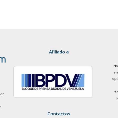
Afiliado a
No
e 
opt
ex
con
e
Contactos