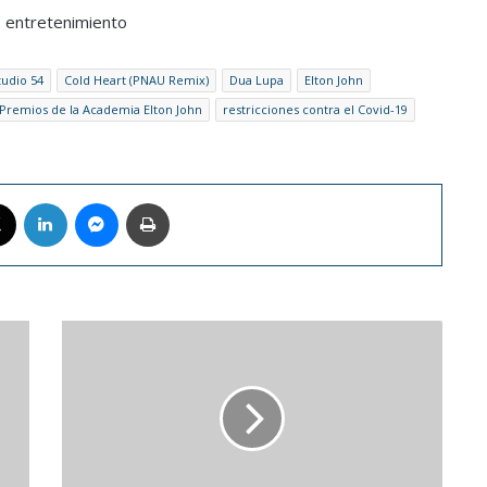
e entretenimiento
tudio 54
Cold Heart (PNAU Remix)
Dua Lupa
Elton John
Premios de la Academia Elton John
restricciones contra el Covid-19
book
X
LinkedIn
Messenger
Imprimir
EE.UU.
revisará
sanciones
sobre
Venezuela
si
observa