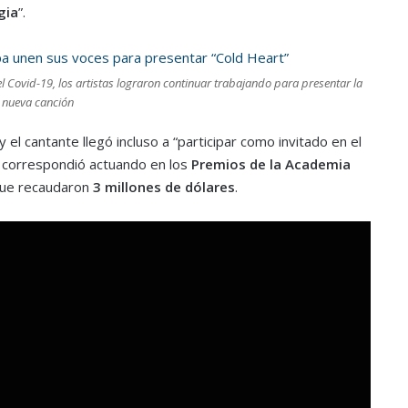
gia
”.
el Covid-19, los artistas lograron continuar trabajando para presentar la
nueva canción
 y el cantante llegó incluso a “participar como invitado en el
a correspondió actuando en los
Premios de la Academia
, que recaudaron
3 millones de dólares
.