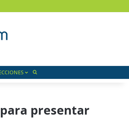
am
a lateral
ECCIONES
Buscar por
 para presentar