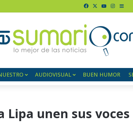
Facebook
X
YouTube
Instagr
Barr
NUESTRO
AUDIOVISUAL
BUEN HUMOR
S
a Lipa unen sus voces