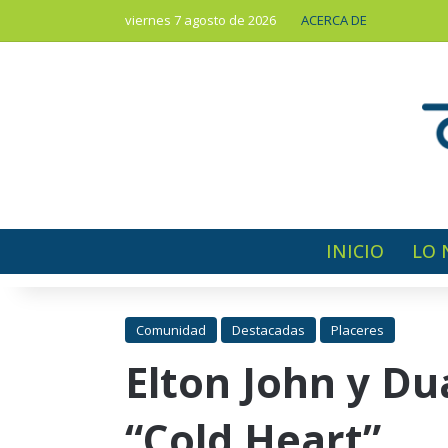
viernes 7 agosto de 2026
ACERCA DE
INICIO
LO 
Comunidad
Destacadas
Placeres
Elton John y Du
“Cold Heart”