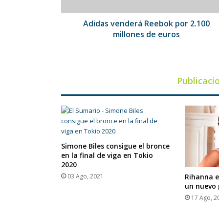
euros
Adidas venderá Reebok por 2.100
millones de euros
Publicaci
Simone Biles consigue el bronce
en la final de viga en Tokio
2020
03 Ago, 2021
Rihanna e
un nuevo 
17 Ago, 2