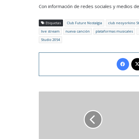
Con información de redes sociales y medios d
Etiquetas
Club Future Nostalgia
club neoyorkino S
live stream
nueva canción
plataformas musicales
Studio 2054
Face
Adidas
venderá
Reebok
por
2.100
millones
de