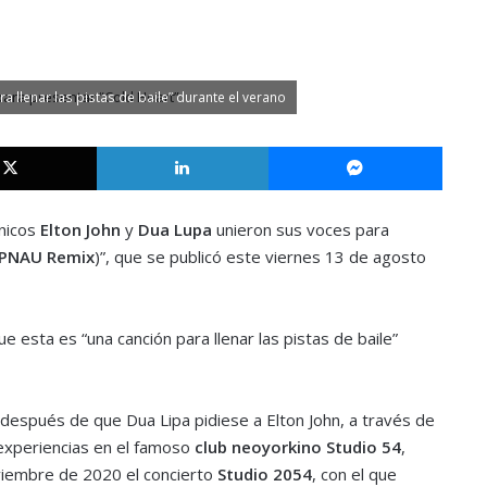
a llenar las pistas de baile” durante el verano
X
LinkedIn
Messe
ánicos
Elton John
y
Dua Lupa
unieron sus voces para
PNAU Remix
)”, que se publicó este viernes 13 de agosto
e esta es “una canción para llenar las pistas de baile”
después de que Dua Lipa pidiese a Elton John, a través de
experiencias en el famoso
club neoyorkino Studio 54
,
viembre de 2020 el concierto
Studio 2054
, con el que