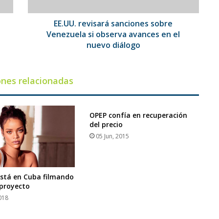
avances
en
el
EE.UU. revisará sanciones sobre
nuevo
Venezuela si observa avances en el
diálogo
nuevo diálogo
ones relacionadas
OPEP confía en recuperación
del precio
05 Jun, 2015
stá en Cuba filmando
proyecto
018