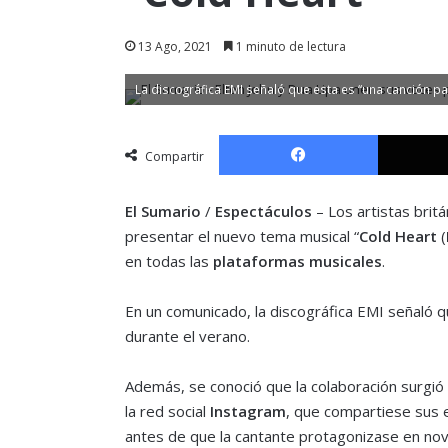
13 Ago, 2021
1 minuto de lectura
La discográfica EMI señaló que esta es “una canción par
Facebook
Compartir
El Sumario
/
Espectáculos
– Los artistas brit
presentar el nuevo tema musical “
Cold Heart
(
en todas las
plataformas musicales
.
En un comunicado, la discográfica EMI señaló qu
durante el verano.
Además, se conoció que la colaboración surgió 
la red social
Instagram
, que compartiese sus 
antes de que la cantante protagonizase en no