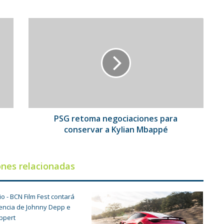
PSG
retoma
negociaciones
para
conservar
a
Kylian
Mbappé
PSG retoma negociaciones para
conservar a Kylian Mbappé
ones relacionadas