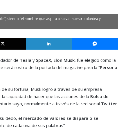
n”, siendo “el hombre que aspira a salvar nuestro plantea y
X
LinkedIn
Messe
undador de
Tesla
y
SpaceX
,
Elon Musk
, fue elegido como la
e será rostro de la portada del magazine para la “
Persona
 de su fortuna, Musk logró a través de su empresa
r la capacidad de hacer que las acciones de la
Bolsa de
tario suyo, normalmente a través de la red social
Twitter
.
 su dedo,
el mercado de valores se dispara o se
nte de cada una de sus palabras”.