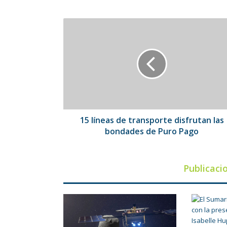
15
líneas
de
transporte
disfrutan
las
bondades
de
Puro
Pago
15 líneas de transporte disfrutan las
bondades de Puro Pago
Publicaci