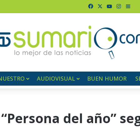
Facebook
X
YouTube
Instagr
Barr
NUESTRO
AUDIOVISUAL
BUEN HUMOR
S
 “Persona del año” seg