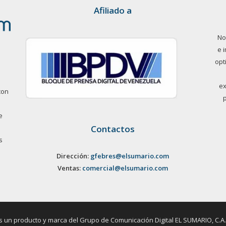
Afiliado a
No
e 
opt
ex
con
e
Contactos
s
Dirección:
gfebres@elsumario.com
Ventas:
comercial@elsumario.com
un producto y marca del Grupo de Comunicación Digital EL SUMARIO, C.A. / 