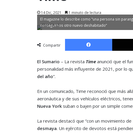
14 Dic, 2021
1 minuto de lectura
El magazine lo describe como “una persona sin parangó
conseguirnos otro nuevo deshabitado”
Facebook
Compartir
El Sumario
– La revista
Time
anunció que el f
personalidad más influyente de 2021, por lo qu
del año
”.
En un comunicado, Time reconoció que más allá
aeronáutica y de sus vehículos eléctricos, tene
Nueva York
suban o bajen por un simple comen
La revista destacó que “con un movimiento de
desmaya
. Un ejército de devotos está pendie