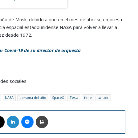
año de Musk, debido a que en el mes de abril su empresa
ncia espacial estadounidense
NASA
para volver a llevar a
ez desde 1972.
r Covid-19 de su director de orquesta
edes sociales
NASA
persona del año
SpaceX
Tesla
time
twitter
book
X
LinkedIn
Messenger
Imprimir