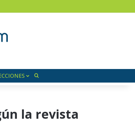
am
a lateral
ECCIONES
Buscar por
ún la revista