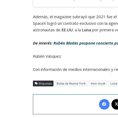
Además, el magazine subrayó que 2021 fue el 
SpaceX logró un contrato exclusivo con la age
astronautas de
EE.UU.
a la
Luna
por primera v
De interés:
Rubén Blades pospone concierto po
Rubén Vásquez
Con información de medios internacionales y r
Etiquetas
Bolsa de Nueva York
elon musk
Luna
Face