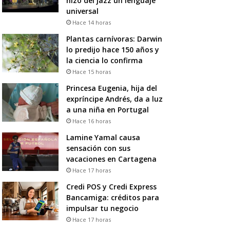
hizo del jazz un lenguaje
universal
Hace 14 horas
Plantas carnívoras: Darwin
lo predijo hace 150 años y
la ciencia lo confirma
Hace 15 horas
Princesa Eugenia, hija del
expríncipe Andrés, da a luz
a una niña en Portugal
Hace 16 horas
Lamine Yamal causa
sensación con sus
vacaciones en Cartagena
Hace 17 horas
Credi POS y Credi Express
Bancamiga: créditos para
impulsar tu negocio
Hace 17 horas