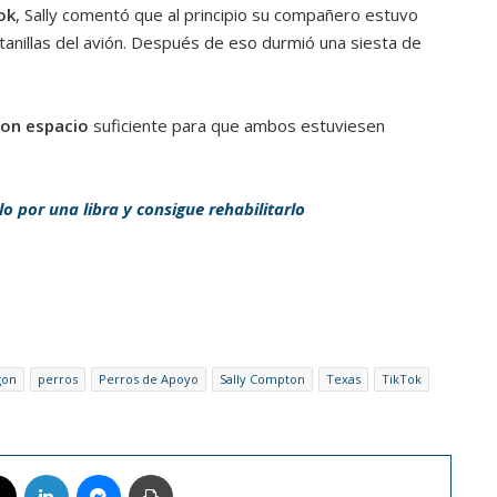
ok
, Sally comentó que al principio su compañero estuvo
anillas del avión. Después de eso durmió una siesta de
con espacio
suficiente para que ambos estuviesen
 por una libra y consigue rehabilitarlo
gon
perros
Perros de Apoyo
Sally Compton
Texas
TikTok
book
X
LinkedIn
Messenger
Imprimir