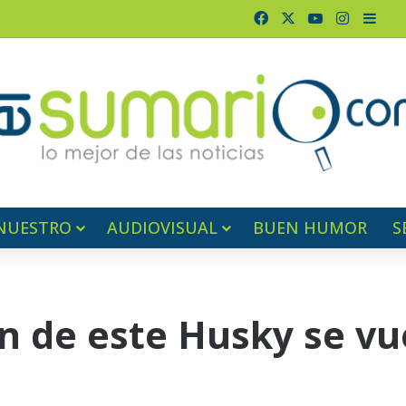
Facebook
X
YouTube
Instagr
Barr
NUESTRO
AUDIOVISUAL
BUEN HUMOR
S
ón de este Husky se vue