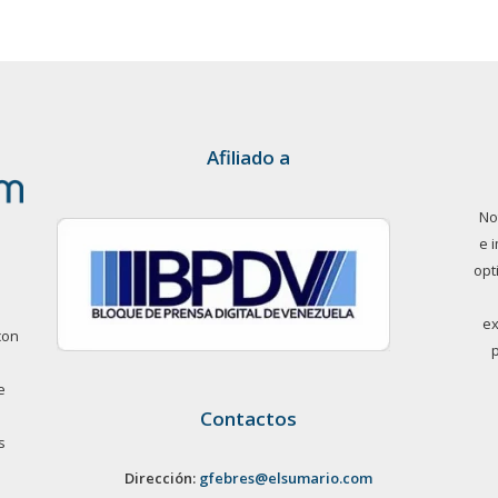
Afiliado a
No
e 
opt
ex
con
e
Contactos
s
Dirección:
gfebres@elsumario.com