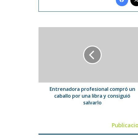
Entrenadora
profesional
compró
un
caballo
por
una
libra
y
consiguió
Entrenadora profesional compró un
salvarlo
caballo por una libra y consiguió
salvarlo
Publicaci