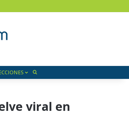
am
a lateral
ECCIONES
Buscar por
lve viral en