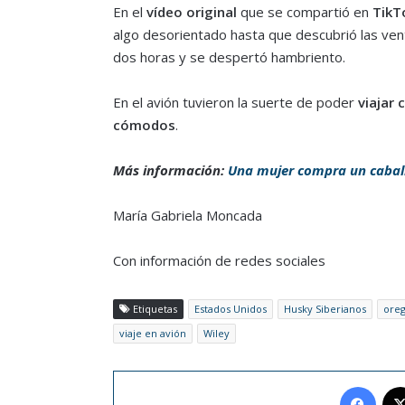
En el
vídeo original
que se compartió en
TikT
algo desorientado hasta que descubrió las vent
dos horas y se despertó hambriento.
En el avión tuvieron la suerte de poder
viajar 
cómodos
.
Más información:
Una mujer compra un caballo
María Gabriela Moncada
Con información de redes sociales
Etiquetas
Estados Unidos
Husky Siberianos
ore
viaje en avión
Wiley
Face