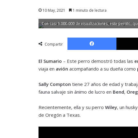
10 May, 2021
1 minuto de lectura
Con casi 9.000.000 de visualizaciones, este perrito, q
Facebook
Compartir
El Sumario
– Este perro demostró todas las
e
viaja en
avión
acompañando a su dueña como
Sally Compton
tiene 27 años de edad y trabaj
fauna salvaje sin ánimo de lucro en
Bend
,
Oreg
Recientemente, ella y su perro
Wiley
, un husky
de Oregón a Texas.