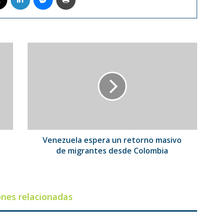
Venezuela
espera
un
retorno
masivo
de
migrantes
desde
Colombia
Venezuela espera un retorno masivo
de migrantes desde Colombia
ones relacionadas