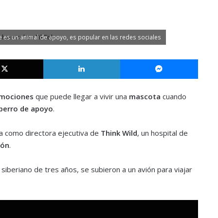
ue es un animal de apoyo, es popular en las redes sociales
X
LinkedIn
Messe
mociones
que puede llegar a vivir una
mascota
cuando
perro de apoyo
.
a como directora ejecutiva de
Think Wild
, un hospital de
ón
.
 siberiano de tres años, se subieron a un avión para viajar