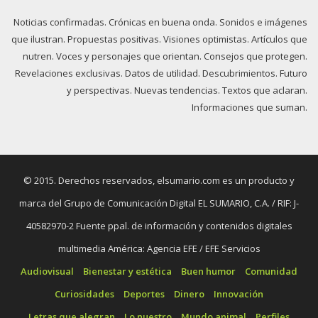
Noticias confirmadas. Crónicas en buena onda. Sonidos e imágenes
que ilustran. Propuestas positivas. Visiones optimistas. Artículos que
nutren. Voces y personajes que orientan. Consejos que protegen.
Revelaciones exclusivas. Datos de utilidad. Descubrimientos. Futuro
y perspectivas. Nuevas tendencias. Textos que aclaran.
Informaciones que suman.
© 2015. Derechos reservados, elsumario.com es un producto y
marca del Grupo de Comunicación Digital EL SUMARIO, C.A. / RIF: J-
40582970-2 Fuente ppal. de información y contenidos digitales
multimedia América: Agencia EFE / EFE Servicios
Audiovisual
Bienestar y estética
Buen humor
Comunidad
Curiosidades
Deportes
Dinero
Innovación
Letras que alegran
Lo nuestro
Mundo animal
Perfiles