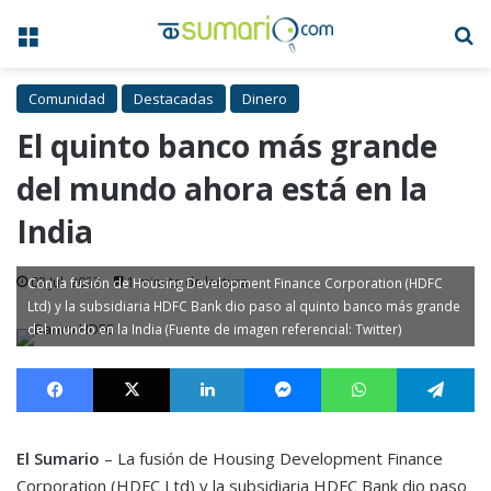
Menú
B
Comunidad
Destacadas
Dinero
El quinto banco más grande
del mundo ahora está en la
India
03 Jul, 2023
1 minuto de lectura
Con la fusión de Housing Development Finance Corporation (HDFC
Ltd) y la subsidiaria HDFC Bank dio paso al quinto banco más grande
del mundo en la India (Fuente de imagen referencial: Twitter)
Facebook
X
LinkedIn
Messenger
WhatsApp
Te
El Sumario
– La fusión de Housing Development Finance
Corporation (HDFC Ltd) y la subsidiaria HDFC Bank dio paso