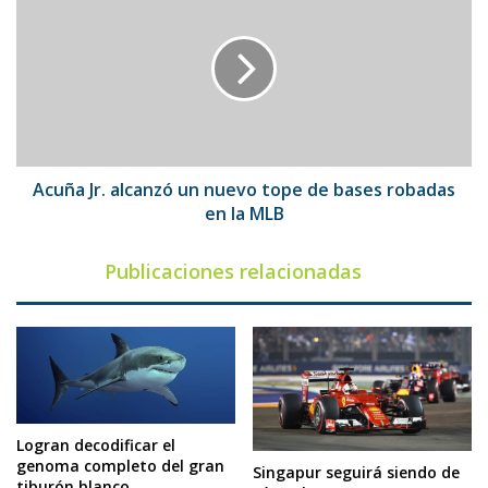
Jr.
alcanzó
un
nuevo
tope
de
bases
robadas
en
Acuña Jr. alcanzó un nuevo tope de bases robadas
la
en la MLB
MLB
Publicaciones relacionadas
Logran decodificar el
genoma completo del gran
Singapur seguirá siendo de
tiburón blanco