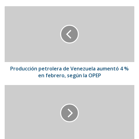
Producción
petrolera
de
Venezuela
aumentó
4
%
en
febrero,
según
Producción petrolera de Venezuela aumentó 4 %
la
en febrero, según la OPEP
OPEP
El
DJ
italiano
Gigi
D'Agostino
permanece
retirado
por