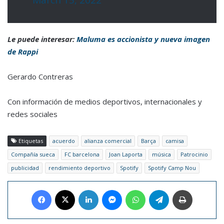
March 15, 2022
Le puede interesar:
Maluma es accionista y nueva imagen
de Rappi
Gerardo Contreras
Con información de medios deportivos, internacionales y
redes sociales
Etiquetas
acuerdo
alianza comercial
Barça
camisa
Compañía sueca
FC barcelona
Joan Laporta
música
Patrocinio
publicidad
rendimiento deportivo
Spotify
Spotify Camp Nou
Facebook
X
LinkedIn
Messenger
WhatsApp
Telegram
Imprimir