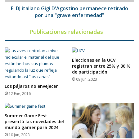
una
"grave
El DJ italiano Gigi D'Agostino permanece retirado
enfermedad"
por una "grave enfermedad"
Publicaciones relacionadas
Elecciones en la UCV
registran entre 25% y 30 %
de participación
09 Jun, 2023
Los pájaros no envejecen
12 Ene, 2016
Summer Game Fest
presentó las novedades del
mundo gamer para 2024
10 Jun, 2023