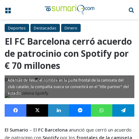
Menú
B
Deportes
Destacadas
Dinero
El FC Barcelona cerró acuerdo
de patrocinio con Spotify por
€ 70 millones
16 Mar, 2022
1 minuto de lectura
Además de llevar el nombre en la parte frontal de la camiseta del
club catalán, la compañía sueca se convertirá en el "title partner" del
estadio
Facebook
X
LinkedIn
Messenger
WhatsApp
Te
El Sumario
– El
FC Barcelona
anunció que cerró un acuerdo
de patrocinio con
Spotify
por los
frontales de la camiseta