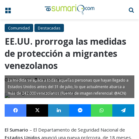
Menú
B
Comunidad
Destacadas
EE.UU. prorroga las medidas
de protección a migrantes
venezolanos
21 Sep, 2023
1 minuto de lectura
La medida se aplica a todas aquellas personas que hayan llegado a
Estados Unidos antes del 31 de julio, lo que actualmente abarca a
más de 242.000 venezolanos (Fuente de imagen referencial: @ACN)
Facebook
X
LinkedIn
Messenger
WhatsApp
Te
El Sumario
– El Departamento de Seguridad Nacional de
Estados Unidos
anunció una nueva prórroga, de 18 meses,