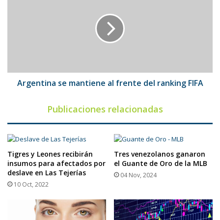
mantiene
al
frente
del
ranking
FIFA
Argentina se mantiene al frente del ranking FIFA
Publicaciones relacionadas
Tigres y Leones recibirán
Tres venezolanos ganaron
insumos para afectados por
el Guante de Oro de la MLB
deslave en Las Tejerías
04 Nov, 2024
10 Oct, 2022