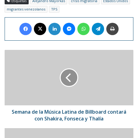
Etiquetas
Alejandro Mayorkas
crisis migratoria
Estados Unidos
migrantes venezolanos
TPS
Facebook
X
LinkedIn
Messenger
WhatsApp
Telegram
Imprimir
Semana
de
la
Música
Latina
de
Billboard
contará
con
Shakira,
Semana de la Música Latina de Billboard contará
Fonseca
con Shakira, Fonseca y Thalía
y
Thalía
Argentina
se