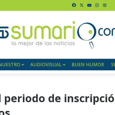
Facebook
X
YouTube
Instagr
Barr
NUESTRO
AUDIOVISUAL
BUEN HUMOR
S
l periodo de inscripció
os