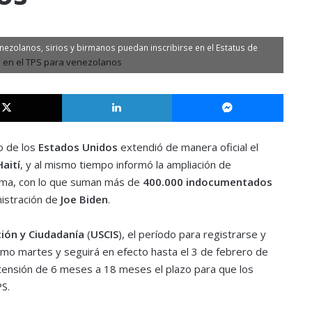
nezolanos, sirios y birmanos puedan inscribirse en el Estatus de
X
LinkedIn
Messe
o de los
Estados Unidos
extendió de manera oficial el
Haití
, y al mismo tiempo informó la ampliación de
ma, con lo que suman más de
400.000 indocumentados
nistración de
Joe Biden
.
ción y Ciudadanía
(
USCIS
), el período para registrarse y
mo martes y seguirá en efecto hasta el 3 de febrero de
tensión de 6 meses a 18 meses el plazo para que los
PS.