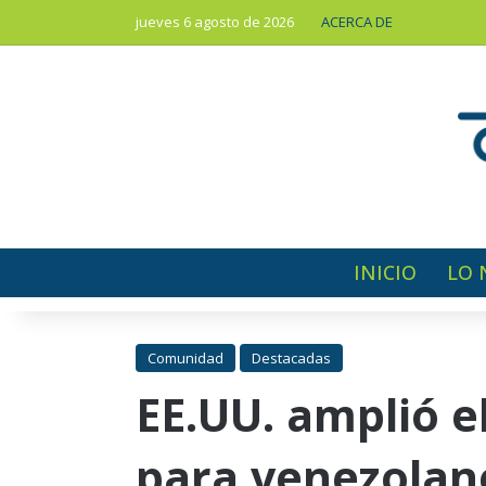
jueves 6 agosto de 2026
ACERCA DE
INICIO
LO 
Comunidad
Destacadas
EE.UU. amplió e
para venezolan