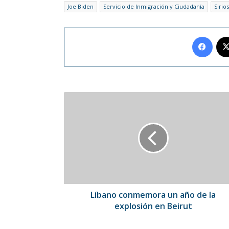
Joe Biden
Servicio de Inmigración y Ciudadanía
Sirios
Face
Líbano
conmemora
un
año
de
la
explosión
en
Beirut
Líbano conmemora un año de la
explosión en Beirut