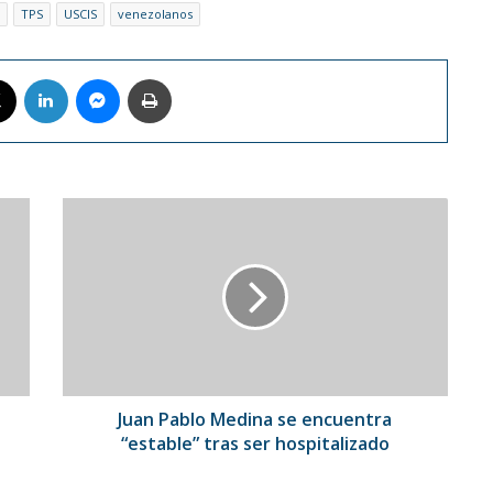
TPS
USCIS
venezolanos
book
X
LinkedIn
Messenger
Imprimir
Juan
Pablo
Medina
se
encuentra
“estable”
tras
ser
hospitalizado
Juan Pablo Medina se encuentra
“estable” tras ser hospitalizado