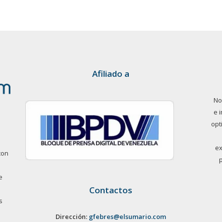
Afiliado a
No
e 
opt
ex
con
e
Contactos
s
Dirección:
gfebres@elsumario.com