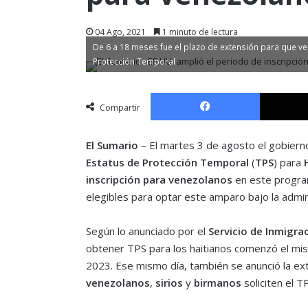
04 Ago, 2021
1 minuto de lectura
De 6 a 18 meses fue el plazo de extensión para que ve
Protección Temporal
Facebook
Compartir
El Sumario
– El martes 3 de agosto el gobiern
Estatus de Protección Temporal
(
TPS
) para
inscripción para venezolanos
en este progra
elegibles para optar este amparo bajo la admi
Según lo anunciado por el
Servicio de Inmigra
obtener TPS para los haitianos comenzó el mis
2023. Ese mismo día, también se anunció la ex
venezolanos
,
sirios
y
birmanos
soliciten el T