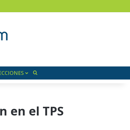
am
a lateral
ECCIONES
Buscar por
n en el TPS