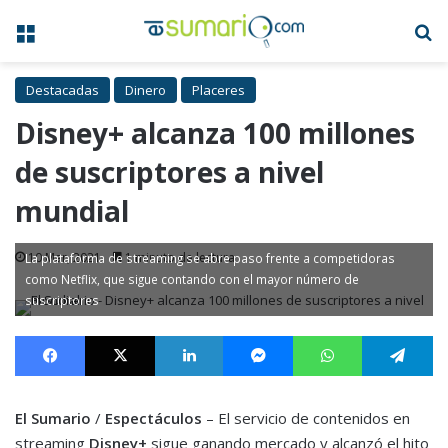
Menú
B
Destacadas
Dinero
Placeres
Disney+ alcanza 100 millones
de suscriptores a nivel
mundial
10 Mar, 2021
1 minuto de lectura
La plataforma de streaming se abre paso frente a competidoras
como Netflix, que sigue contando con el mayor número de
suscriptores
Facebook
X
LinkedIn
Messenger
WhatsApp
Te
El Sumario
/
Espectáculos
– El servicio de contenidos en
streaming
Disney+
sigue ganando mercado y alcanzó el hito