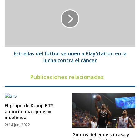
del
fútbol
se
unen
a
PlayStation
en
la
lucha
Estrellas del fútbol se unen a PlayStation en la
contra
lucha contra el cáncer
el
cáncer
Publicaciones relacionadas
El grupo de K-pop BTS
anunció una «pausa»
indefinida
14 Jun, 2022
Guaros defiende su casa y