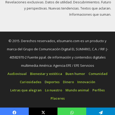
Revelaciones exclusivas. Datos de utilidad. Descubrimientos. Futuro
y perspectivas. Nuevas tendencias. Textos que aclaran.
Informaciones que suman.
© 2015. Derechos reservados, elsumario.com es un producto y
marca del Grupo de Comunicación Digital EL SUMARIO, C.A. / RIF: J-
40582970-2 Fuente ppal. de información y contenidos digitales
multimedia América: Agencia EFE / EFE Servicios
Audiovisual
Bienestar y estética
Buen humor
Comunidad
Curiosidades
Deportes
Dinero
Innovación
Letras que alegran
Lo nuestro
Mundo animal
Perfiles
Placeres