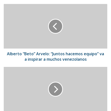
Alberto
“Beto”
Arvelo:
“Juntos
hacemos
equipo”
va
a
inspirar
a
Alberto “Beto” Arvelo: “Juntos hacemos equipo” va
muchos
a inspirar a muchos venezolanos
venezolanos
Venezuela
perdió
US$
29.000
millones
al
año
desde
2015