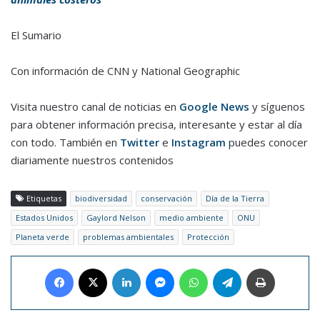
El Sumario
Con información de CNN y National Geographic
Visita nuestro canal de noticias en
Google News
y síguenos
para obtener información precisa, interesante y estar al día
con todo. También en
Twitter
e
Instagram
puedes conocer
diariamente nuestros contenidos
Etiquetas
biodiversidad
conservación
Día de la Tierra
Estados Unidos
Gaylord Nelson
medio ambiente
ONU
Planeta verde
problemas ambientales
Protección
Facebook
X
LinkedIn
Messenger
WhatsApp
Telegram
Imprimir