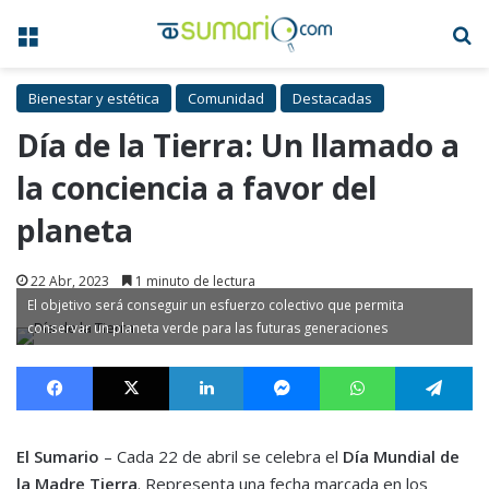
Menú
B
Bienestar y estética
Comunidad
Destacadas
Día de la Tierra: Un llamado a
la conciencia a favor del
planeta
22 Abr, 2023
1 minuto de lectura
El objetivo será conseguir un esfuerzo colectivo que permita
conservar un planeta verde para las futuras generaciones
Facebook
X
LinkedIn
Messenger
WhatsApp
Te
El Sumario
– Cada 22 de abril se celebra el
Día Mundial de
la Madre Tierra
. Representa una fecha marcada en los