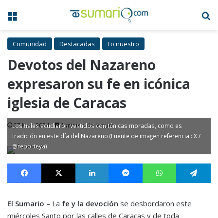
Menú
B
Comunidad
Destacadas
Lo nuestro
Devotos del Nazareno
expresaron su fe en icónica
iglesia de Caracas
27 Mar, 2024
1 minuto de lectura
Los fieles acudieron vestidos con túnicas moradas, como es
tradición en este día del Nazareno (Fuente de imagen referencial: X /
@reporteya)
Facebook
X
LinkedIn
Messenger
WhatsApp
Te
El Sumario
– La
fe y la devoción
se desbordaron este
miércoles Santo por las calles de Caracas y de toda