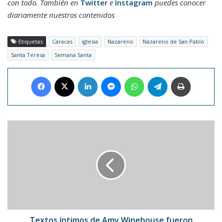
con todo. También en
Twitter
e
Instagram
puedes conocer
diariamente nuestros contenidos
Etiquetas
Caracas
iglesia
Nazareno
Nazareno de San Pablo
Santa Teresa
Semana Santa
Facebook
X
LinkedIn
Messenger
WhatsApp
Telegram
Imprimir
Textos
íntimos
de
Amy
Winehouse
fueron
recogidos
en
un
libro
Textos íntimos de Amy Winehouse fueron