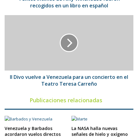
en
recogidos en un libro en español
español
Il
Divo
vuelve
a
Venezuela
para
un
concierto
en
el
Il Divo vuelve a Venezuela para un concierto en el
Teatro
Teatro Teresa Carreño
Teresa
Carreño
Publicaciones relacionadas
Venezuela y Barbados
La NASA halla nuevas
acordaron vuelos directos
señales de hielo y oxígeno