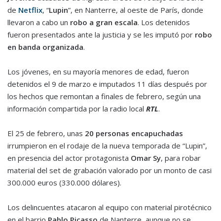
de
Netflix
, “
Lupin
”, en Nanterre, al oeste de París, donde
llevaron a cabo un
robo a gran escala
. Los detenidos
fueron presentados ante la justicia y se les imputó por
robo
en banda organizada
.
Los jóvenes, en su mayoría menores de edad, fueron
detenidos el 9 de marzo e imputados 11 días después por
los hechos que remontan a finales de febrero, según una
información compartida por la radio local
RTL
.
El 25 de febrero, unas
20 personas encapuchadas
irrumpieron en el rodaje de la nueva temporada de “Lupin”,
en presencia del actor protagonista
Omar Sy
, para robar
material del set de grabación valorado por un monto de casi
300.000 euros (330.000 dólares).
Los delincuentes atacaron al equipo con material pirotécnico
en el barrio
Pablo Picasso
de Nanterre, aunque no se