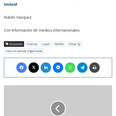
Unitaid
Rubén Vásquez
Con información de medios internacionales
Etiquetas
Francia
Lupin
Netflix
Omar Sy
robo en banda organizada
Facebook
X
LinkedIn
Messenger
WhatsApp
Telegram
Imprimir
Conoce
cuáles
son
las
frutas
más