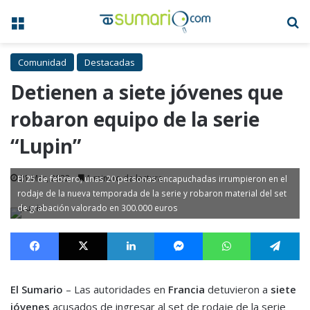
Menú
B
Comunidad
Destacadas
Detienen a siete jóvenes que
robaron equipo de la serie
“Lupin”
21 Mar, 2022
1 minuto de lectura
El 25 de febrero, unas 20 personas encapuchadas irrumpieron en el
rodaje de la nueva temporada de la serie y robaron material del set
de grabación valorado en 300.000 euros
Facebook
X
LinkedIn
Messenger
WhatsApp
Te
El Sumario
– Las autoridades en
Francia
detuvieron a
siete
jóvenes
acusados de ingresar al set de rodaje de la serie