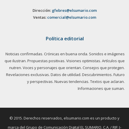
Dirección:
gfebres@elsumario.com
Ventas:
comercial@elsumario.com
Política editorial
Noticias confirmadas. Crónicas en buena onda. Sonidos e imágenes
que ilustran. Propuestas positivas. Visiones optimistas. Artículos que
nutren. Voces y personajes que orientan. Consejos que protegen.
Revelaciones exclusivas. Datos de utilidad. Descubrimientos. Futuro
y perspectivas. Nuevas tendencias. Textos que aclaran.
Informaciones que suman.
© 2015. Derechos reservados, elsumario.com es un producto y
marca del Grupo de Comunicación Digital EL SUMARIO, C.A. / RIF: J-