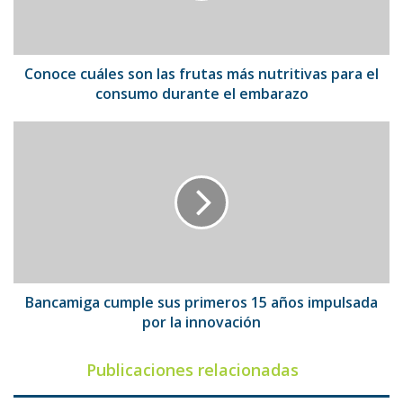
nutritivas
para
el
consumo
Conoce cuáles son las frutas más nutritivas para el
durante
consumo durante el embarazo
el
embarazo
Bancamiga
cumple
sus
primeros
15
años
impulsada
por
la
innovación
Bancamiga cumple sus primeros 15 años impulsada
por la innovación
Publicaciones relacionadas