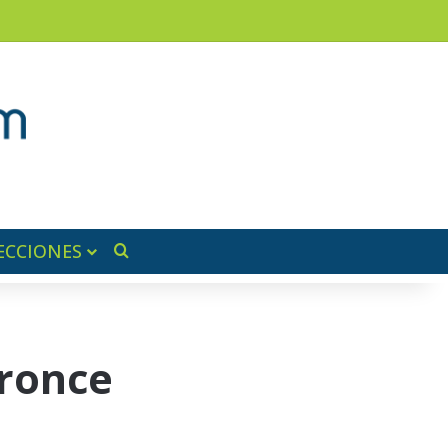
am
a lateral
ECCIONES
Buscar por
Bronce