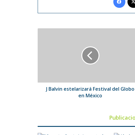
J
Balvin
estelarizará
Festival
del
Globo
en
México
J Balvin estelarizará Festival del Globo
en México
Publicaci