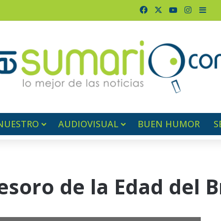
Facebook
X
YouTube
Instagr
Barr
NUESTRO
AUDIOVISUAL
BUEN HUMOR
S
soro de la Edad del 