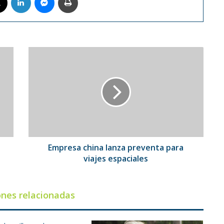
Empresa
china
lanza
preventa
para
viajes
espaciales
Empresa china lanza preventa para
viajes espaciales
ones relacionadas