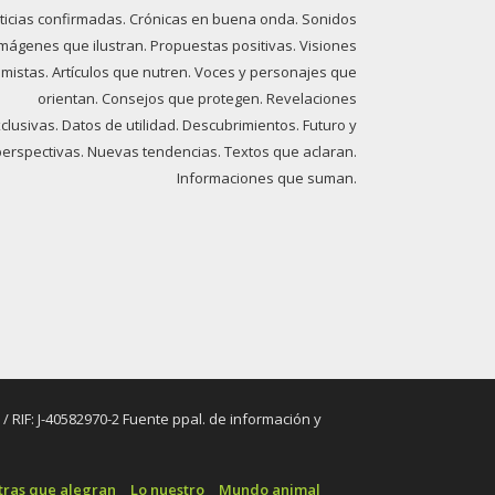
ticias confirmadas. Crónicas en buena onda. Sonidos
imágenes que ilustran. Propuestas positivas. Visiones
imistas. Artículos que nutren. Voces y personajes que
orientan. Consejos que protegen. Revelaciones
clusivas. Datos de utilidad. Descubrimientos. Futuro y
perspectivas. Nuevas tendencias. Textos que aclaran.
Informaciones que suman.
RIF: J-40582970-2 Fuente ppal. de información y
tras que alegran
Lo nuestro
Mundo animal