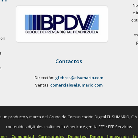
No
e 
opt
ex
con
e
Contactos
s
Dirección:
gfebres@elsumario.com
Ventas:
comercial@elsumario.com
un producto y marca del Grupo de Comunicación Digital EL SUMARIO, C.A. / 
contenidos digitales multimedia América: Agencia EFE / EFE Servicios
umor
Comunidad
Curiosidades
Deportes
Dinero
Innovación
Le