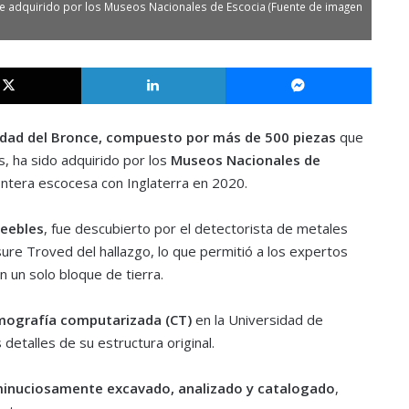
ue adquirido por los Museos Nacionales de Escocia (Fuente de imagen
X
LinkedIn
Messe
Edad del Bronce, compuesto por más de 500 piezas
que
, ha sido adquirido por los
Museos Nacionales de
ontera escocesa con Inglaterra en 2020.
eebles
, fue descubierto por el detectorista de metales
ure Troved del hallazgo, lo que permitió a los expertos
 un solo bloque de tierra.
ografía computarizada (CT)
en la Universidad de
detalles de su estructura original.
 minuciosamente excavado, analizado y catalogado
,