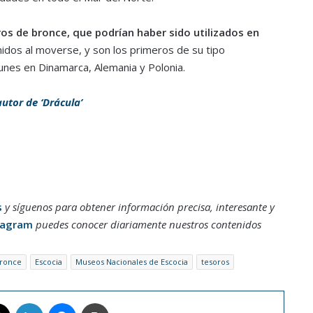
os de bronce, que podrían haber sido utilizados en
idos al moverse, y son los primeros de su tipo
nes en Dinamarca, Alemania y Polonia.
utor de ‘Drácula’
s
y síguenos para obtener información precisa, interesante y
tagram
puedes conocer diariamente nuestros contenidos
Bronce
Escocia
Museos Nacionales de Escocia
tesoros
book
X
LinkedIn
Messenger
Imprimir