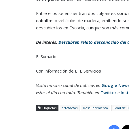
Entre ellos se encuentran dos colgantes s
onor
caballos
o vehículos de madera, emitiendo son
descubiertos en Escocia, aunque son más comu
De interés:
Descubren relato desconocido del a
El Sumario
Con información de EFE Servicios
Visita nuestro canal de noticias en
Google New
estar al día con todo. También en
Twitter
e
Ins
Etiquetas
artefactos
Descubrimiento
Edad de 
Face