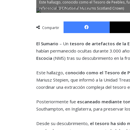
Este hallazgo, conocido como el Tesoro de Peebles, f
referencial: EFE/National Museums Scotland Crown)
Facebook
Compartir
El Sumario
– Un
tesoro de artefactos de la 
habían permanecido ocultas durante 3.000 años
Escocia
(NMS) tras su descubrimiento en la fr
Este hallazgo,
conocido como el Tesoro de P
Mariusz Stepien, que informó a la Unidad Treas
coordinar una extracción compleja del tesoro en
Posteriormente fue
escaneado mediante tom
Southampton, en Inglaterra, para preservar los 
Desde su descubrimiento,
el tesoro ha sido