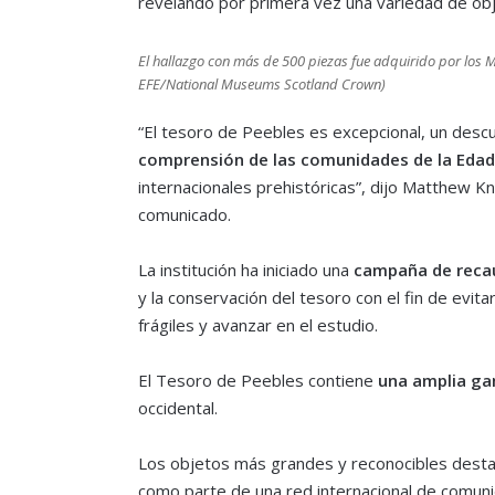
revelando por primera vez una variedad de obj
El hallazgo con más de 500 piezas fue adquirido por los M
EFE/National Museums Scotland Crown)
“El tesoro de Peebles es excepcional, un des
comprensión de las comunidades de la Edad
internacionales prehistóricas”, dijo Matthew Kn
comunicado.
La institución ha iniciado una
campaña de recau
y la conservación del tesoro con el fin de evit
frágiles y avanzar en el estudio.
El Tesoro de Peebles contiene
una amplia ga
occidental.
Los objetos más grandes y reconocibles dest
como parte de una red internacional de comuni