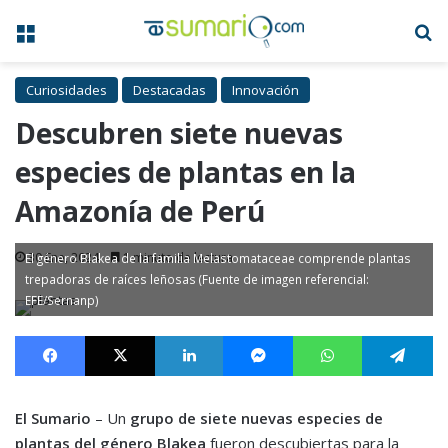
Menú
B
Curiosidades
Destacadas
Innovación
Descubren siete nuevas
especies de plantas en la
Amazonía de Perú
30 Ene, 2024
1 minuto de lectura
El género Blakea de la familia Melastomataceae comprende plantas
trepadoras de raíces leñosas (Fuente de imagen referencial:
EFE/Sernanp)
Facebook
X
LinkedIn
Messenger
WhatsApp
Te
El Sumario
– Un
grupo de siete nuevas especies de
plantas del género Blakea
fueron descubiertas para la