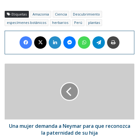
Etiquetas
Amazonia
Ciencia
Descubrimiento
especímenes botánicos
herbarios
Perú
plantas
Facebook
X
LinkedIn
Messenger
WhatsApp
Telegram
Imprimir
Una
mujer
demanda
a
Neymar
para
que
reconozca
la
paternidad
Una mujer demanda a Neymar para que reconozca
de
la paternidad de su hija
su