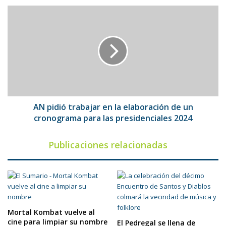
hija
AN
pidió
trabajar
en
la
elaboración
de
un
cronograma
para
AN pidió trabajar en la elaboración de un
las
cronograma para las presidenciales 2024
presidenciales
2024
Publicaciones relacionadas
Mortal Kombat vuelve al
cine para limpiar su nombre
El Pedregal se llena de