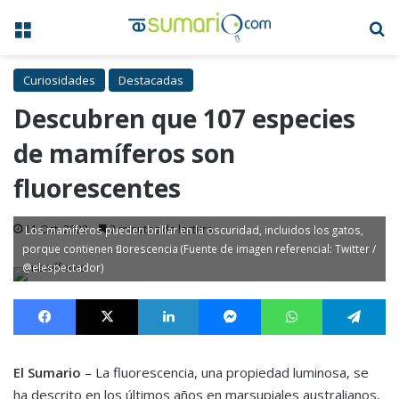
Menú
B
Curiosidades
Destacadas
Descubren que 107 especies
de mamíferos son
fluorescentes
11 Oct, 2023
2 minutos de lectura
Los mamíferos pueden brillar en la oscuridad, incluidos los gatos,
porque contienen fluorescencia (Fuente de imagen referencial: Twitter /
@elespectador)
Facebook
X
LinkedIn
Messenger
WhatsApp
Te
El Sumario
– La fluorescencia, una propiedad luminosa, se
ha descrito en los últimos años en marsupiales australianos,