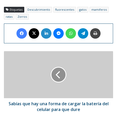
Etiquetas
Descubrimiento
fluorescentes
gatos
mamiferos
ratas
Zorros
Facebook
X
LinkedIn
Messenger
WhatsApp
Telegram
Imprimir
Sabías
que
hay
una
forma
de
cargar
la
batería
del
Sabías que hay una forma de cargar la batería del
celular
celular para que dure
para