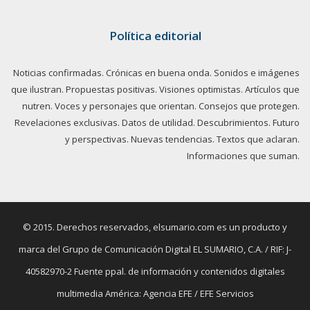
Política editorial
Noticias confirmadas. Crónicas en buena onda. Sonidos e imágenes
que ilustran. Propuestas positivas. Visiones optimistas. Artículos que
nutren. Voces y personajes que orientan. Consejos que protegen.
Revelaciones exclusivas. Datos de utilidad. Descubrimientos. Futuro
y perspectivas. Nuevas tendencias. Textos que aclaran.
Informaciones que suman.
© 2015. Derechos reservados, elsumario.com es un producto y
marca del Grupo de Comunicación Digital EL SUMARIO, C.A. / RIF: J-
40582970-2 Fuente ppal. de información y contenidos digitales
multimedia América: Agencia EFE / EFE Servicios