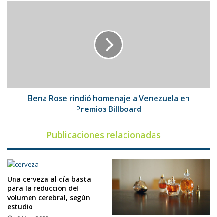
que
Elena
dure
Rose
rindió
homenaje
a
Venezuela
en
Premios
Billboard
Elena Rose rindió homenaje a Venezuela en
Premios Billboard
Publicaciones relacionadas
Una cerveza al día basta
para la reducción del
volumen cerebral, según
estudio