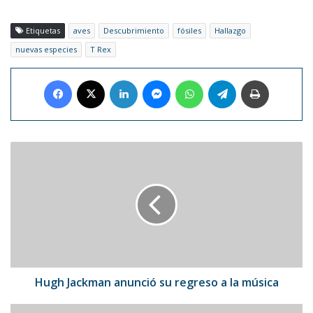
Etiquetas
aves
Descubrimiento
fósiles
Hallazgo
nuevas especies
T Rex
Facebook
X
LinkedIn
Messenger
WhatsApp
Telegram
Imprimir
Hugh
Jackman
anunció
su
regreso
a
la
música
Hugh Jackman anunció su regreso a la música
Gael