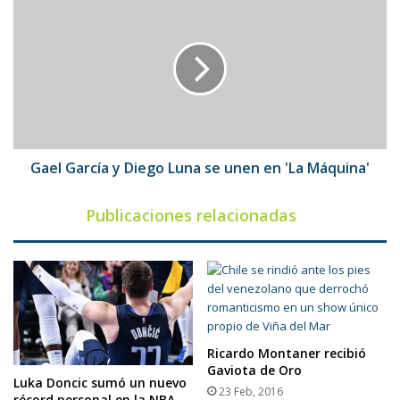
García
y
Diego
Luna
se
unen
en
'La
Máquina'
Gael García y Diego Luna se unen en 'La Máquina'
Publicaciones relacionadas
Ricardo Montaner recibió
Gaviota de Oro
Luka Doncic sumó un nuevo
23 Feb, 2016
récord personal en la NBA