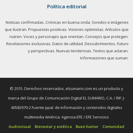
Política editorial
Noticias confirmadas. Crónicas en buena onda. Sonidos e imágenes
que ilustran. Propuestas positivas. Visiones optimistas. Artículos que
nutren. Voces y personajes que orientan. Consejos que protegen.
Revelaciones exclusivas. Datos de utilidad. Descubrimientos. Futuro
y perspectivas. Nuevas tendencias. Textos que aclaran.
Informaciones que suman.
© 2015. Derechos reservados, elsumario.com es un producto y
marca del Grupo de Comunicación Digital EL SUMARIO, C.A. / RIF: J-
40582970-2 Fuente ppal. de información y contenidos digitales
multimedia América: Agencia EFE / EFE Servicios
Audiovisual
Bienestar y estética
Buen humor
Comunidad