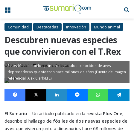
Menú
B
Comunidad
Destacadas
Innovación
Mundo animal
Descubren nuevas especies
que convivieron con el T.Rex
10 Oct, 2024
2 minutos de lectura
Estos fósiles son los primeros ejemplos conocidos de aves
depredadoras que vivieron hace millones de años (Fuente de imagen
referencial: Alex Clark/EFE)
Facebook
X
LinkedIn
Messenger
WhatsApp
Te
El Sumario
– Un artículo publicado en la
revista Plos One
,
describe el hallazgo de
fósiles de dos nuevas especies de
aves
que vivieron junto a dinosaurios hace 68 millones de