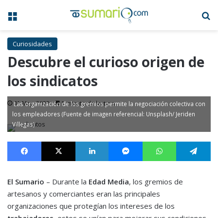
Menú
B
Curiosidades
Descubre el curioso origen de
los sindicatos
01 May, 2023
1 minuto de lectura
Las organización de los gremios permite la negociación colectiva con
los empleadores (Fuente de imagen referencial: Unsplash/ Jeriden
Villegas)
Facebook
X
LinkedIn
Messenger
WhatsApp
Te
El Sumario
– Durante la
Edad Media
, los gremios de
artesanos y comerciantes eran las principales
organizaciones que protegían los intereses de los