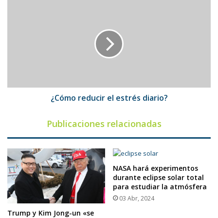
¿Cómo
reducir
el
estrés
diario?
¿Cómo reducir el estrés diario?
Publicaciones relacionadas
NASA hará experimentos
durante eclipse solar total
para estudiar la atmósfera
03 Abr, 2024
Trump y Kim Jong-un «se