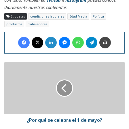
diariamente nuestros contenidos
Etiquetas
condiciones laborales
Edad Media
Política
productos
trabajadores
Facebook
X
LinkedIn
Messenger
WhatsApp
Telegram
Imprimir
¿Por
qué
se
celebra
el
1
de
mayo?
¿Por qué se celebra el 1 de mayo?