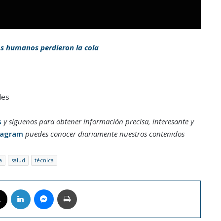
os humanos perdieron la cola
les
s
y síguenos para obtener información precisa, interesante y
tagram
puedes conocer diariamente nuestros contenidos
a
salud
técnica
book
X
LinkedIn
Messenger
Imprimir