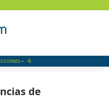
am
a lateral
ECCIONES
Buscar por
encias de