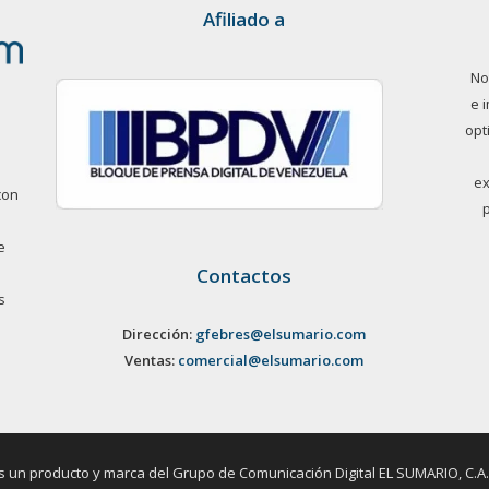
Afiliado a
No
e 
opt
ex
con
e
Contactos
s
Dirección:
gfebres@elsumario.com
Ventas:
comercial@elsumario.com
un producto y marca del Grupo de Comunicación Digital EL SUMARIO, C.A. / 