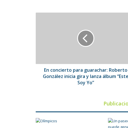
En
concierto
para
guarachar:
Roberto
González
inicia
gira
y
lanza
En concierto para guarachar: Roberto
álbum
González inicia gira y lanza álbum “Est
“Este
Soy Yo”
Soy
Yo”
Publicaci