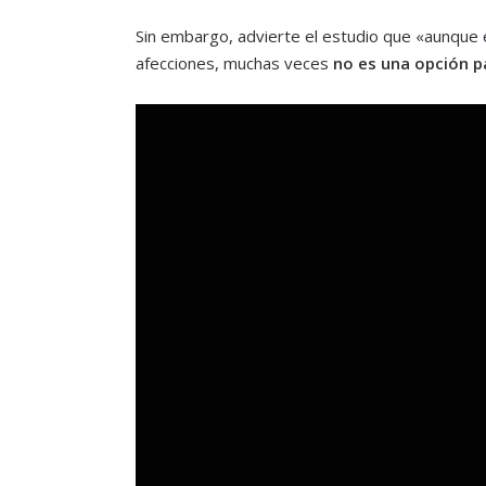
Sin embargo, advierte el estudio que «aunque 
afecciones, muchas veces
no es una opción 