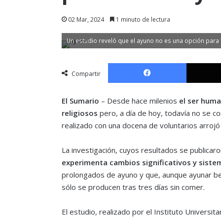
02 Mar, 2024
1 minuto de lectura
Un estudio reveló que el ayuno no es una opción para t
Facebook
Compartir
El Sumario
– Desde hace milenios
el ser huma
religiosos
pero, a día de hoy, todavía no se c
realizado con una docena de voluntarios arrojó
La investigación, cuyos resultados se publicaro
experimenta cambios significativos y siste
prolongados de ayuno y que, aunque ayunar bene
sólo se producen tras tres días sin comer.
El estudio, realizado por el Instituto Universi