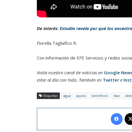
De interés:
Estudio revela por qué los ancestr
Fiorella Tagliafico R.
Con información de EFE Servicios y redes socia
Visita nuestro canal de noticias en
Google New
estar al día con todo. También en
Twitter
e
Ins
Etiquetas
agua
ayuno
beneficios
dias
diet
Face