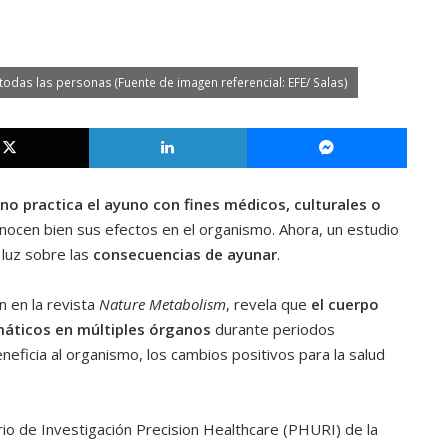
odas las personas (Fuente de imagen referencial: EFE/ Salas)
X
LinkedIn
Messe
no practica el ayuno con fines médicos, culturales o
onocen bien sus efectos en el organismo. Ahora, un estudio
 luz sobre las
consecuencias de ayunar
.
n en la revista
Nature Metabolism
, revela que
el cuerpo
máticos en múltiples órganos
durante periodos
ficia al organismo, los cambios positivos para la salud
tario de Investigación Precision Healthcare (PHURI) de la