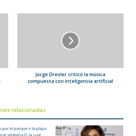
Jorge
Drexler
criticó
la
música
compuesta
con
inteligencia
artificial
Jorge Drexler criticó la música
e
compuesta con inteligencia artificial
ones relacionadas