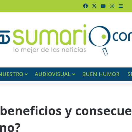
Facebook
X
YouTube
Instagr
Barr
NUESTRO
AUDIOVISUAL
BUEN HUMOR
S
 beneficios y consecu
uno?