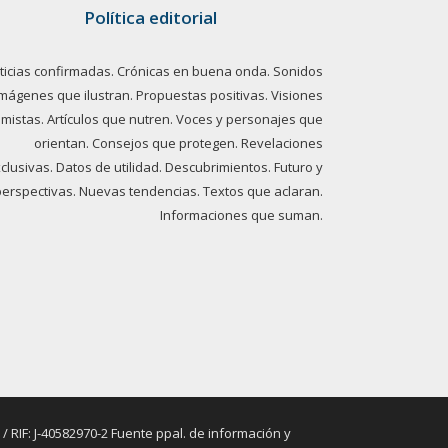
Política editorial
ticias confirmadas. Crónicas en buena onda. Sonidos
imágenes que ilustran. Propuestas positivas. Visiones
imistas. Artículos que nutren. Voces y personajes que
orientan. Consejos que protegen. Revelaciones
clusivas. Datos de utilidad. Descubrimientos. Futuro y
perspectivas. Nuevas tendencias. Textos que aclaran.
Informaciones que suman.
RIF: J-40582970-2 Fuente ppal. de información y