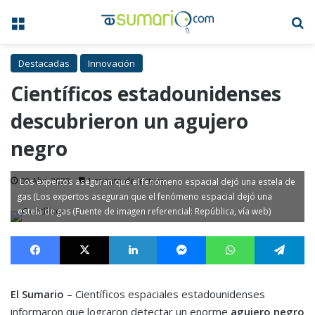
Menú
B
Destacadas
Innovación
Científicos estadounidenses
descubrieron un agujero
negro
09 Abr, 2023
1 minuto de lectura
Los expertos aseguran que el fenómeno espacial dejó una estela de
gas (Los expertos aseguran que el fenómeno espacial dejó una
estela de gas (Fuente de imagen referencial: República, vía web)
Facebook
X
LinkedIn
Messenger
WhatsApp
Te
El Sumario
– Científicos espaciales estadounidenses
informaron que lograron detectar un enorme
agujero negro