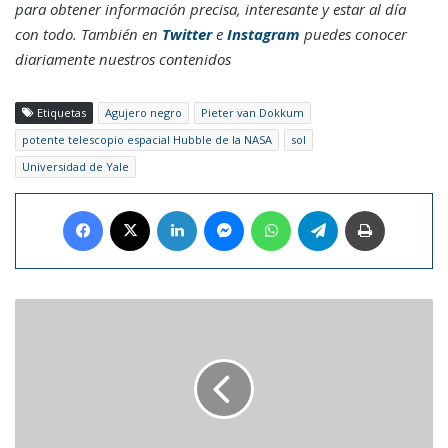
para obtener información precisa, interesante y estar al día
con todo. También en
Twitter
e
Instagram
puedes conocer
diariamente nuestros contenidos
Etiquetas
Agujero negro
Pieter van Dokkum
potente telescopio espacial Hubble de la NASA
sol
Universidad de Yale
Facebook
X
LinkedIn
Messenger
WhatsApp
Telegram
Imprimir
Conoce
algunos
hábitos
para
ser
más
saludable