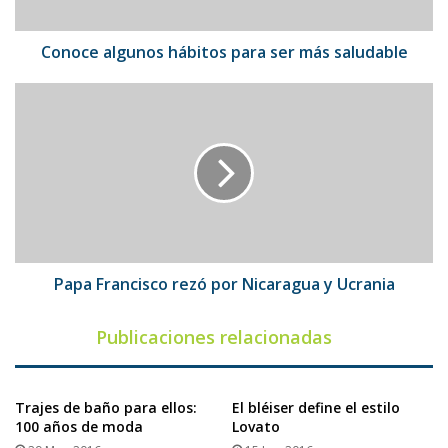
Conoce algunos hábitos para ser más saludable
Papa
Francisco
rezó
por
Nicaragua
y
Ucrania
Papa Francisco rezó por Nicaragua y Ucrania
Publicaciones relacionadas
Trajes de baño para ellos:
El bléiser define el estilo
100 años de moda
Lovato