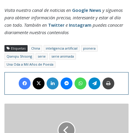
Visita nuestro canal de noticias en
Google News
y síguenos
para obtener información precisa, interesante y estar al día
con todo. También en
Twitter
e
Instagram
puedes conocer
diariamente nuestros contenidos
Etiquetas
China
inteligencia artificial
pionera
Qianqiu Shisong
serie
serie animada
Una Oda a Mil Años de Poesía
Facebook
X
LinkedIn
Messenger
WhatsApp
Telegram
Imprimir
Floricienta
vuelve
a
Venezuela
con