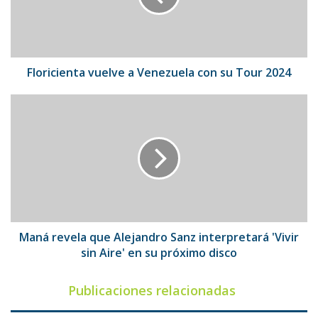
su
Tour
2024
Floricienta vuelve a Venezuela con su Tour 2024
Maná
revela
que
Alejandro
Sanz
interpretará
'Vivir
sin
Aire'
en
Maná revela que Alejandro Sanz interpretará 'Vivir
su
sin Aire' en su próximo disco
próximo
disco
Publicaciones relacionadas