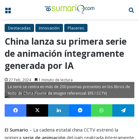
Menú
B
Destacadas
Innovación
Placeres
China lanza su primera serie
de animación íntegramente
generada por IA
27 Feb, 2024
1 minuto de lectura
La serie se centra en más de 200 poemas presentes en los libros de
texto de China (Fuente de imagen referencial: EFE / CCTV)
Facebook
X
LinkedIn
Messenger
WhatsApp
Te
El Sumario
– La cadena estatal china CCTV estrenó la
primera
serie de animación
del país realizada íntegramente