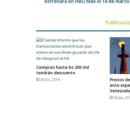
el
estrenará en HBO Max el 18 de marzo
18
de
marzo
Publicaci
Compras hasta bs 200 mil
tendrán descuento
Precios d
28 Dic, 2016
ante expe
Venezuel
06 Jun, 20