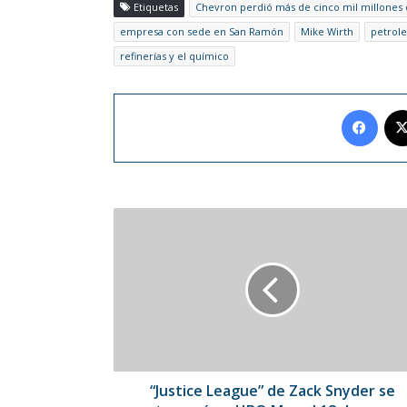
Etiquetas
Chevron perdió más de cinco mil millones 
empresa con sede en San Ramón
Mike Wirth
petrol
refinerías y el químico
Face
“Justice
League”
de
Zack
Snyder
se
estrenará
en
HBO
Max
“Justice League” de Zack Snyder se