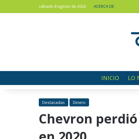
sábado 8 agosto de 2026
ACERCA DE
INICIO
LO 
Destacadas
Dinero
Chevron perdió 
en 2020