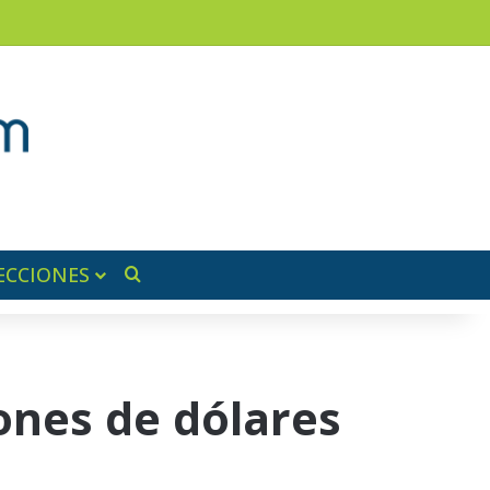
am
a lateral
ECCIONES
Buscar por
ones de dólares