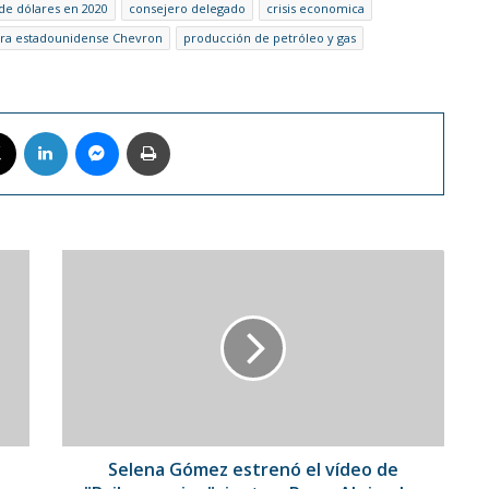
de dólares en 2020
consejero delegado
crisis economica
era estadounidense Chevron
producción de petróleo y gas
book
X
LinkedIn
Messenger
Imprimir
Selena
Gómez
estrenó
el
vídeo
de
"Baila
conmigo",
junto
a
Selena Gómez estrenó el vídeo de