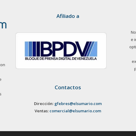
Afiliado a
No
e 
opt
ex
con
e
Contactos
s
Dirección:
gfebres@elsumario.com
Ventas:
comercial@elsumario.com