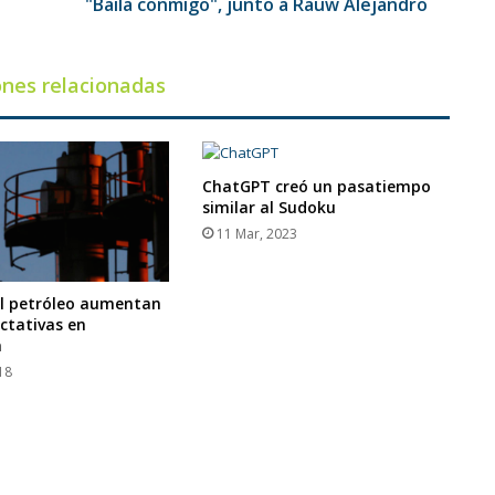
Rauw
"Baila conmigo", junto a Rauw Alejandro
Alejandro
ones relacionadas
ChatGPT creó un pasatiempo
similar al Sudoku
11 Mar, 2023
el petróleo aumentan
ctativas en
a
18