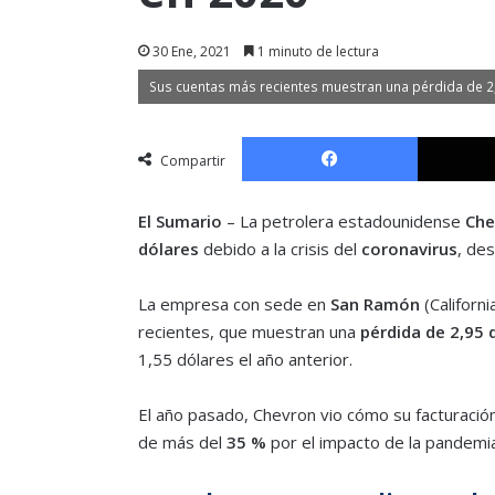
30 Ene, 2021
1 minuto de lectura
Sus cuentas más recientes muestran una pérdida de 2
Facebook
Compartir
El Sumario
– La petrolera estadounidense
Che
dólares
debido a la crisis del
coronavirus
, de
La empresa con sede en
San Ramón
(Californ
recientes, que muestran una
pérdida de 2,95 
1,55 dólares el año anterior.
El año pasado, Chevron vio cómo su facturación
de más del
35 %
por el impacto de la pandemia