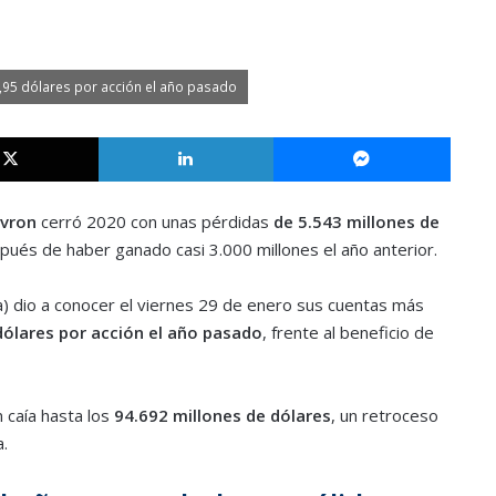
,95 dólares por acción el año pasado
X
LinkedIn
Messe
vron
cerró 2020 con unas pérdidas
de 5.543 millones de
spués de haber ganado casi 3.000 millones el año anterior.
ia) dio a conocer el viernes 29 de enero sus cuentas más
dólares por acción el año pasado
, frente al beneficio de
 caía hasta los
94.692 millones de dólares
, un retroceso
.