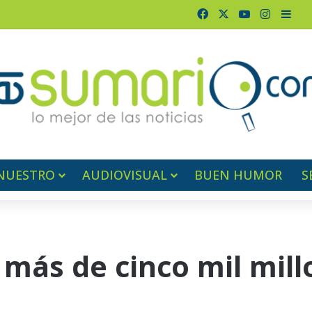
Facebook
X
YouTube
Instagr
Barr
NUESTRO
AUDIOVISUAL
BUEN HUMOR
S
más de cinco mil mill