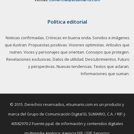
Política editorial
Noticias confirmadas. Crónicas en buena onda. Sonidos e imágenes
que ilustran. Propuestas positivas. Visiones optimistas. Artículos que
nutren. Voces y personajes que orientan. Consejos que protegen.
Revelaciones exclusivas. Datos de utilidad. Descubrimientos. Futuro
y perspectivas. Nuevas tendencias. Textos que aclaran.
Informaciones que suman.
© 2015. Derechos reservados, elsumario.com es un producto y
marca del Grupo de Comunicación Digital EL SUMARIO, C.A. / RIF: J-
40582970-2 Fuente ppal. de información y contenidos digitales
multimedia América: Agencia EFE / EFE Servicios