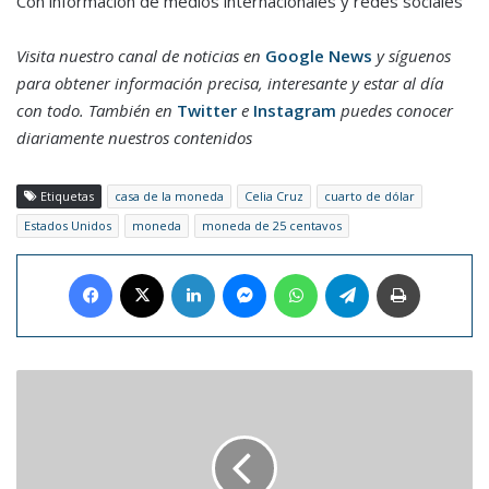
Con información de medios internacionales y redes sociales
Visita nuestro canal de noticias en
Google News
y síguenos
para obtener información precisa, interesante y estar al día
con todo. También en
Twitter
e
Instagram
puedes conocer
diariamente nuestros contenidos
Etiquetas
casa de la moneda
Celia Cruz
cuarto de dólar
Estados Unidos
moneda
moneda de 25 centavos
Facebook
X
LinkedIn
Messenger
WhatsApp
Telegram
Imprimir
Certamen
Miss
Italia
prohíbe
concursar