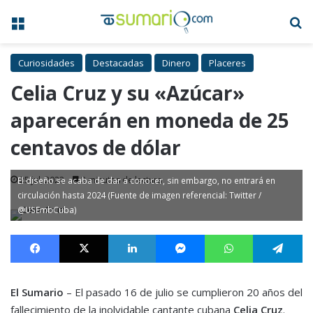
Menú
B
Curiosidades
Destacadas
Dinero
Placeres
Celia Cruz y su «Azúcar»
aparecerán en moneda de 25
centavos de dólar
25 Jul, 2023
2 minutos de lectura
El diseño se acaba de dar a conocer, sin embargo, no entrará en
circulación hasta 2024 (Fuente de imagen referencial: Twitter /
@USEmbCuba)
Facebook
X
LinkedIn
Messenger
WhatsApp
Te
El Sumario
– El pasado 16 de julio se cumplieron 20 años del
fallecimiento de la inolvidable cantante cubana
Celia Cruz
.