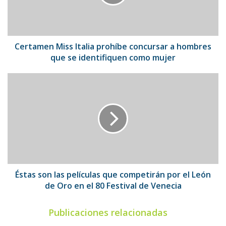
a
hombres
que
se
identifiquen
Certamen Miss Italia prohíbe concursar a hombres
como
que se identifiquen como mujer
mujer
Éstas
son
las
películas
que
competirán
por
el
León
de
Éstas son las películas que competirán por el León
Oro
de Oro en el 80 Festival de Venecia
en
el
Publicaciones relacionadas
80