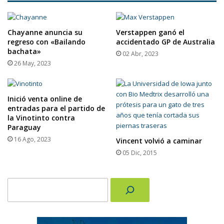
Festival
de
Venecia
Chayanne anuncia su
Verstappen ganó el
regreso con «Bailando
accidentado GP de Australia
bachata»
02 Abr, 2023
26 May, 2023
Inició venta online de
entradas para el partido de
la Vinotinto contra
Paraguay
16 Ago, 2023
Vincent volvió a caminar
05 Dic, 2015
Buscar