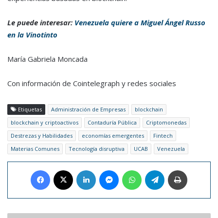
Le puede interesar:
Venezuela quiere a Miguel Ángel Russo
en la Vinotinto
María Gabriela Moncada
Con información de Cointelegraph y redes sociales
Etiquetas
Administración de Empresas
blockchain
blockchain y criptoactivos
Contaduría Pública
Criptomonedas
Destrezas y Habilidades
economías emergentes
Fintech
Materias Comunes
Tecnología disruptiva
UCAB
Venezuela
Facebook
X
LinkedIn
Messenger
WhatsApp
Telegram
Imprimir
Terry