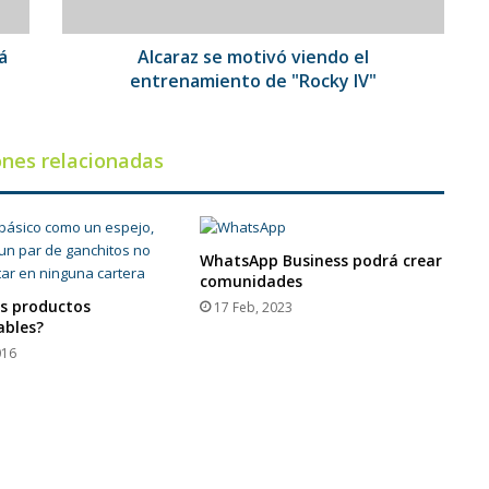
"Rocky
IV"
á
Alcaraz se motivó viendo el
entrenamiento de "Rocky IV"
ones relacionadas
WhatsApp Business podrá crear
comunidades
os productos
17 Feb, 2023
ables?
016