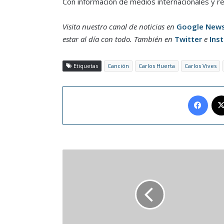
Con información de medios internacionales y r
Visita nuestro canal de noticias en
Google New
estar al día con todo. También en
Twitter
e
Ins
Etiquetas
Canción
Carlos Huerta
Carlos Vives
Face
La
estadounidense
Tori
Penso
arbitrará
la
final