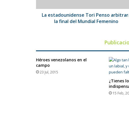
del
Mundial
Femenino
La estadounidense Tori Penso arbitrar
la final del Mundial Femenino
Publicaci
Héroes venezolanos en el
campo
23 Jul, 2015
¿Tienes l
indispens
15 Feb, 2