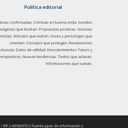
Política editorial
ticias confirmadas. Crónicas en buena onda. Sonidos
imágenes que ilustran. Propuestas positivas. Visiones
imistas. Artículos que nutren. Voces y personajes que
orientan. Consejos que protegen. Revelaciones
clusivas. Datos de utilidad. Descubrimientos. Futuro y
perspectivas. Nuevas tendencias. Textos que aclaran.
Informaciones que suman.
RIF: J-40582970-2 Fuente ppal. de información y