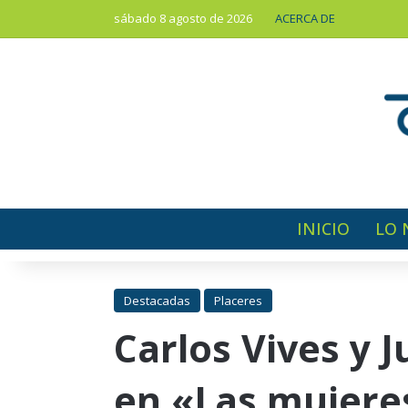
sábado 8 agosto de 2026
ACERCA DE
INICIO
LO 
Destacadas
Placeres
Carlos Vives y 
en «Las mujere