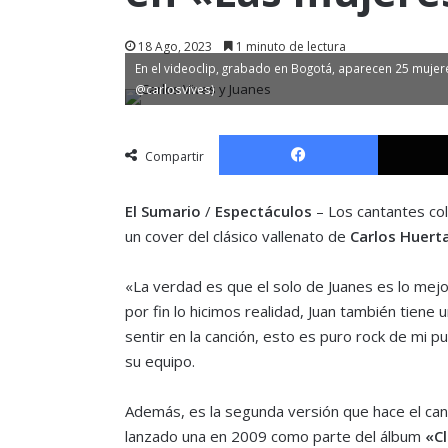
18 Ago, 2023
1 minuto de lectura
En el videoclip, grabado en Bogotá, aparecen 25 mujer
@carlosvives)
Facebook
Compartir
El Sumario
/
Espectáculos
– Los cantantes c
un cover del clásico vallenato de
Carlos Huert
«La verdad es que el solo de Juanes es lo mej
por fin lo hicimos realidad, Juan también tiene
sentir en la canción, esto es puro rock de mi 
su equipo.
Además, es la segunda versión que hace el cant
lanzado una en 2009 como parte del álbum
«Cl