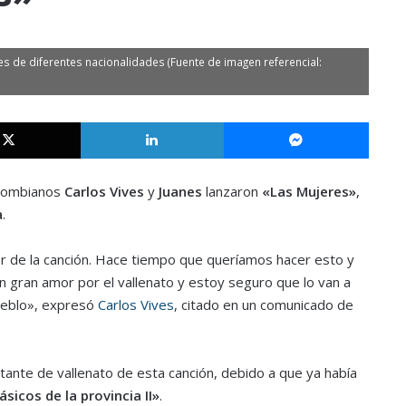
es de diferentes nacionalidades (Fuente de imagen referencial:
X
LinkedIn
Messe
olombianos
Carlos Vives
y
Juanes
lanzaron
«Las Mujeres»
,
a
.
or de la canción. Hace tiempo que queríamos hacer esto y
 un gran amor por el vallenato y estoy seguro que lo van a
pueblo», expresó
Carlos Vives
, citado en un comunicado de
ante de vallenato de esta canción, debido a que ya había
ásicos de la provincia II»
.