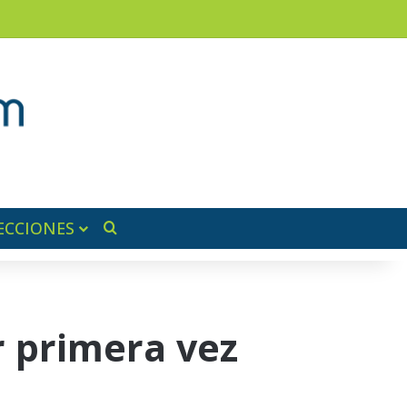
am
a lateral
ECCIONES
Buscar por
r primera vez