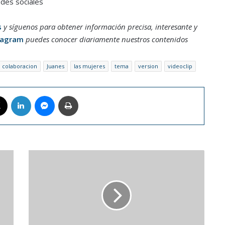
edes sociales
s
y síguenos para obtener información precisa, interesante y
tagram
puedes conocer diariamente nuestros contenidos
colaboracion
Juanes
las mujeres
tema
version
videoclip
book
X
LinkedIn
Messenger
Imprimir
Alcaraz
se
motivó
viendo
el
entrenamiento
de