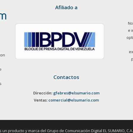
Afiliado a
No
e 
opt
ex
con
e
Contactos
s
Dirección:
gfebres@elsumario.com
Ventas:
comercial@elsumario.com
un producto y marca del Grupo de Comunicación Digital EL SUMARIO, C.A. / 