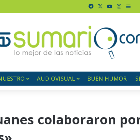
Facebook
X
YouTube
Instagr
Barr
NUESTRO
AUDIOVISUAL
BUEN HUMOR
S
Juanes colaboraron po
s»