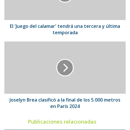
una
tercera
y
última
temporada
El 'Juego del calamar' tendrá una tercera y última
temporada
Joselyn
Brea
clasificó
a
la
final
de
los
5.000
metros
Joselyn Brea clasificó a la final de los 5.000 metros
en
en París 2024
París
2024
Publicaciones relacionadas