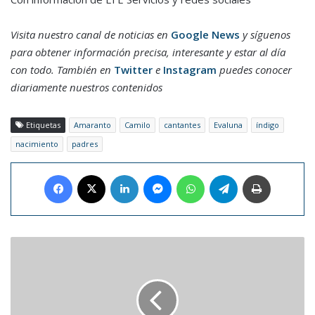
Visita nuestro canal de noticias en
Google News
y síguenos
para obtener información precisa, interesante y estar al día
con todo. También en
Twitter
e
Instagram
puedes conocer
diariamente nuestros contenidos
Etiquetas
Amaranto
Camilo
cantantes
Evaluna
índigo
nacimiento
padres
Facebook
X
LinkedIn
Messenger
WhatsApp
Telegram
Imprimir
El
'Juego
del
calamar'
tendrá