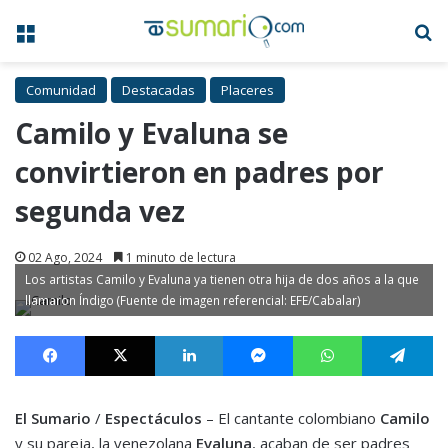
Menú
B
Comunidad
Destacadas
Placeres
Camilo y Evaluna se
convirtieron en padres por
segunda vez
02 Ago, 2024
1 minuto de lectura
Los artistas Camilo y Evaluna ya tienen otra hija de dos años a la que
llamaron Índigo (Fuente de imagen referencial: EFE/Cabalar)
Facebook
X
LinkedIn
Messenger
WhatsApp
Te
El Sumario
/
Espectáculos
– El cantante colombiano
Camilo
y su pareja, la venezolana
Evaluna
, acaban de ser padres