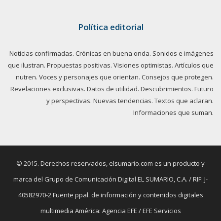
Política editorial
Noticias confirmadas. Crónicas en buena onda. Sonidos e imágenes
que ilustran. Propuestas positivas. Visiones optimistas. Artículos que
nutren. Voces y personajes que orientan. Consejos que protegen.
Revelaciones exclusivas. Datos de utilidad. Descubrimientos. Futuro
y perspectivas. Nuevas tendencias. Textos que aclaran.
Informaciones que suman.
© 2015. Derechos reservados, elsumario.com es un producto y
marca del Grupo de Comunicación Digital EL SUMARIO, C.A. / RIF: J-
40582970-2 Fuente ppal. de información y contenidos digitales
multimedia América: Agencia EFE / EFE Servicios