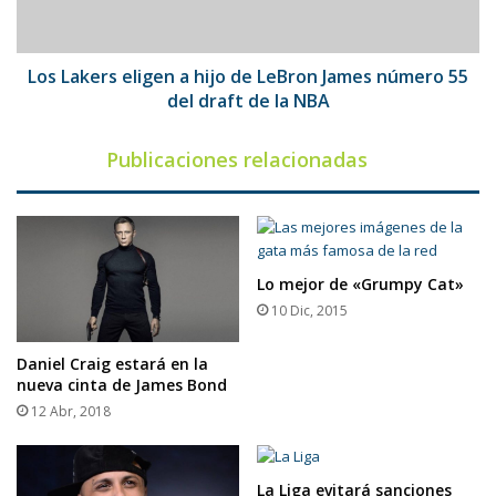
LeBron
James
número
55
Los Lakers eligen a hijo de LeBron James número 55
del
del draft de la NBA
draft
de
Publicaciones relacionadas
la
NBA
Lo mejor de «Grumpy Cat»
10 Dic, 2015
Daniel Craig estará en la
nueva cinta de James Bond
12 Abr, 2018
La Liga evitará sanciones