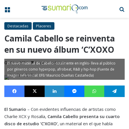
Menú
B
Destacadas
Placeres
Camila Cabello se reinventa
en su nuevo álbum ‘C’XOXO
28 Jun, 2024
1 minuto de lectura
El nuevo material de Cabello -totalmente en inglés- lleva al público
por géneros como hyperpop, afrobeat, R&B y hip-hop (Fuente de
imagen referencial: EFE/ Mauricio Dueñas Castañeda)
Facebook
X
LinkedIn
Messenger
WhatsApp
Te
El Sumario
– Con evidentes influencias de artistas como
Charlie XCX y Rosalía,
Camila Cabello presenta su cuarto
disco de estudio ‘C’XOXO’
, un material en el que habla