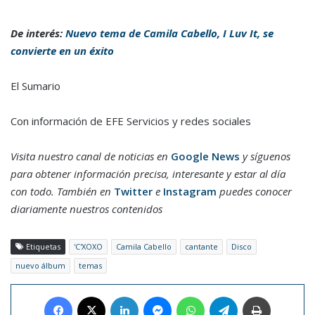
De interés:
Nuevo tema de Camila Cabello, I Luv It, se
convierte en un éxito
El Sumario
Con información de EFE Servicios y redes sociales
Visita nuestro canal de noticias en
Google News
y síguenos
para obtener información precisa, interesante y estar al día
con todo. También en
Twitter
e
Instagram
puedes conocer
diariamente nuestros contenidos
Etiquetas
'C'XOXO
Camila Cabello
cantante
Disco
nuevo álbum
temas
Facebook
X
LinkedIn
Messenger
WhatsApp
Telegram
Imprimir