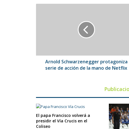
Arnold
Schwarzenegger
protagoniza
serie
de
acción
de
la
mano
de
Arnold Schwarzenegger protagoniza
Netflix
serie de acción de la mano de Netflix
Publicaci
El papa Francisco volverá a
presidir el Vía Crucis en el
Coliseo