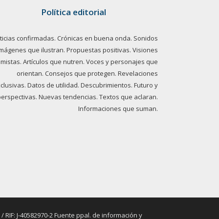
Política editorial
ticias confirmadas. Crónicas en buena onda. Sonidos
imágenes que ilustran. Propuestas positivas. Visiones
imistas. Artículos que nutren. Voces y personajes que
orientan. Consejos que protegen. Revelaciones
clusivas. Datos de utilidad. Descubrimientos. Futuro y
perspectivas. Nuevas tendencias. Textos que aclaran.
Informaciones que suman.
RIF: J-40582970-2 Fuente ppal. de información y