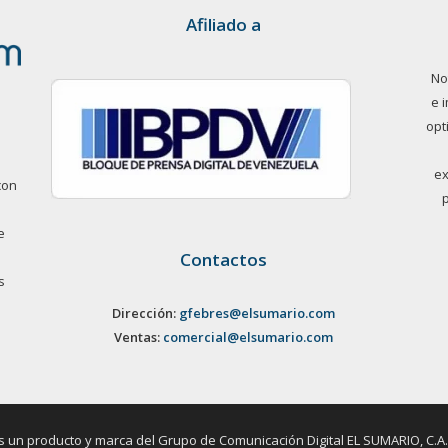
Afiliado a
No
e 
opt
ex
con
e
Contactos
s
Dirección:
gfebres@elsumario.com
Ventas:
comercial@elsumario.com
un producto y marca del Grupo de Comunicación Digital EL SUMARIO, C.A. / 