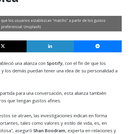
e que los usuarios establezcan "matchs" a partir de los gustos
 preferencial: Unsplash)
X
LinkedIn
Messe
bleció una alianza con
Spotify
, con el fin de que los
 y los demás puedan tener una idea de su personalidad a
partida para una conversación, esta alianza también
tros que tengan gustos afines.
stos se atraen, las investigaciones indican en forma
rtantes, tales como valores y estilo de vida, es, en
exitosa”, aseguró
Shan Boodram
, experta en relaciones y