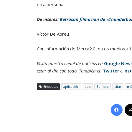
otra persona.
De interés:
Retrasan filmación de «Thunderbol
Víctor De Abreu
Con información de Merca2.0, otros medios int
Visita nuestro canal de noticias en
Google New
estar al día con todo. También en
Twitter
e
Ins
Etiquetas
aplicación
app
Bumble
citas
mú
Face