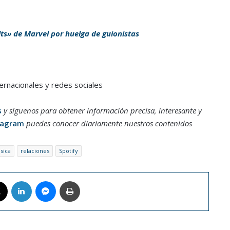
ts» de Marvel por huelga de guionistas
ernacionales y redes sociales
s
y síguenos para obtener información precisa, interesante y
tagram
puedes conocer diariamente nuestros contenidos
sica
relaciones
Spotify
book
X
LinkedIn
Messenger
Imprimir