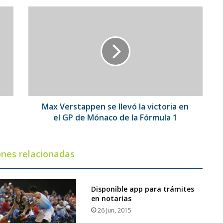
Max
Verstappen
se
llevó
la
victoria
en
el
GP
de
Max Verstappen se llevó la victoria en
Mónaco
el GP de Mónaco de la Fórmula 1
de
la
Fórmula
ones relacionadas
1
Disponible app para trámites
en notarías
26 Jun, 2015