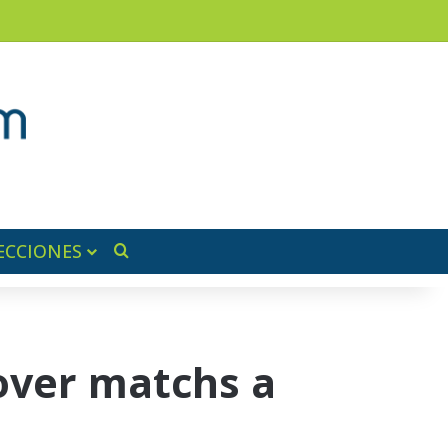
am
a lateral
ECCIONES
Buscar por
over matchs a