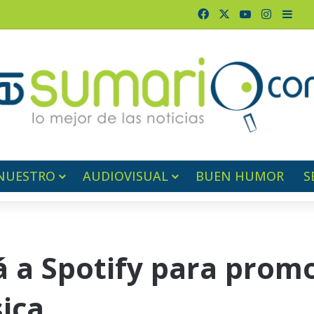
Facebook
X
YouTube
Instagr
Barr
NUESTRO
AUDIOVISUAL
BUEN HUMOR
S
á a Spotify para prom
sica