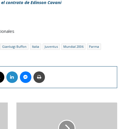
el contrato de Edinson Cavani
ionales
Gianluigi Buffon
Italia
Juventus
Mundial 2006
Parma
book
X
LinkedIn
Messenger
Imprimir
Matrimonio
realiza
juego
para