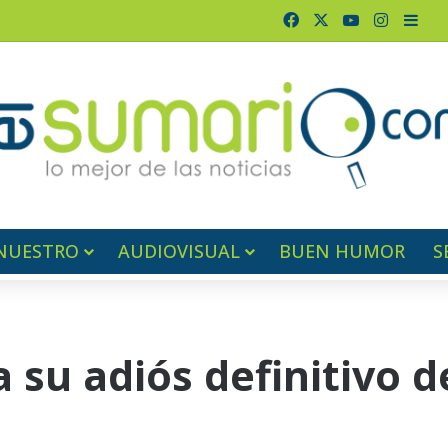
Facebook
X
YouTube
Instagr
Barr
NUESTRO
AUDIOVISUAL
BUEN HUMOR
S
 su adiós definitivo d