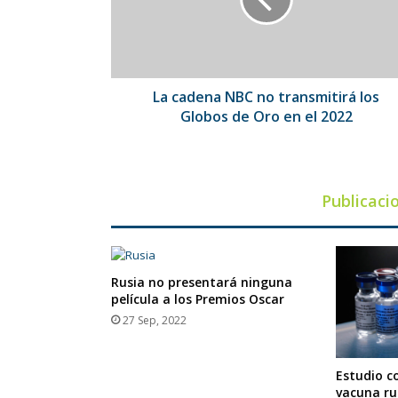
transmitirá
los
Globos
de
Oro
en
La cadena NBC no transmitirá los
el
Globos de Oro en el 2022
2022
Publicaci
Rusia no presentará ninguna
película a los Premios Oscar
27 Sep, 2022
Estudio c
vacuna ru