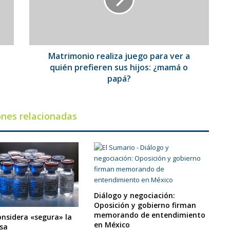
ver
a
quién
prefieren
sus
hijos:
Matrimonio realiza juego para ver a
¿mamá
quién prefieren sus hijos: ¿mamá o
o
papá?
papá?
ones relacionadas
Diálogo y negociación:
Oposición y gobierno firman
memorando de entendimiento
onsidera «segura» la
en México
sa