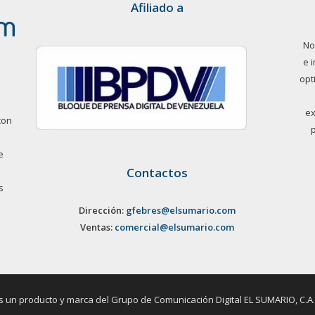
Afiliado a
No
e 
opt
ex
con
e
Contactos
s
Dirección:
gfebres@elsumario.com
Ventas:
comercial@elsumario.com
un producto y marca del Grupo de Comunicación Digital EL SUMARIO, C.A. / 