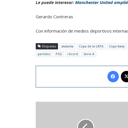
Le puede interesar:
Manchester United amplió 
Gerardo Contreras
Con información de medios deportivos internac
Etiquetas
atalanta
Copa de la UEFA
Copa Italia
partidos
PSG
récord
Serie A
Face
La
cadena
NBC
no