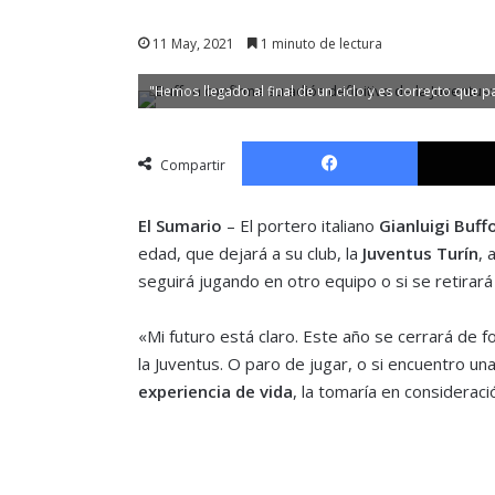
11 May, 2021
1 minuto de lectura
"Hemos llegado al final de un ciclo y es correcto que p
Facebook
Compartir
El Sumario
– El portero italiano
Gianluigi Buff
edad, que dejará a su club, la
Juventus Turín
, 
seguirá jugando en otro equipo o si se retirará
«Mi futuro está claro. Este año se cerrará de f
la Juventus. O paro de jugar, o si encuentro u
experiencia de vida
, la tomaría en considerac