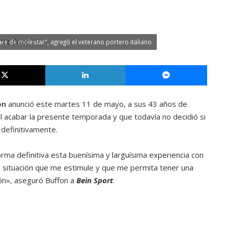
are de molestar", agregó el veterano portero italiano
X
LinkedIn
Messe
on
anunció este martes 11 de mayo, a sus 43 años de
al acabar la presente temporada y que todavía no decidió si
 definitivamente.
orma definitiva esta buenísima y larguísima experiencia con
na situación que me estimule y que me permita tener una
ión», aseguró Buffon a
Bein Sport
.