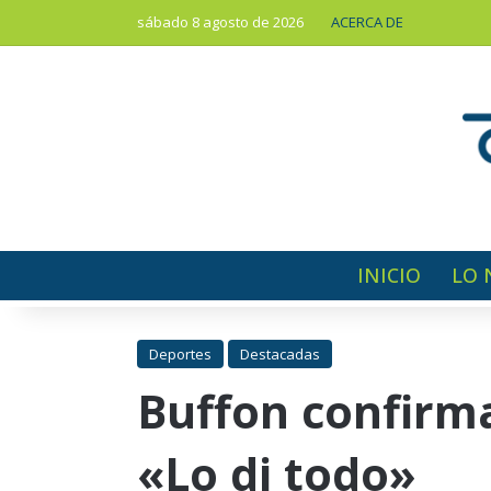
sábado 8 agosto de 2026
ACERCA DE
INICIO
LO 
Deportes
Destacadas
Buffon confirma
«Lo di todo»