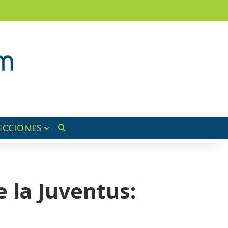
am
a lateral
ECCIONES
Buscar por
e la Juventus: