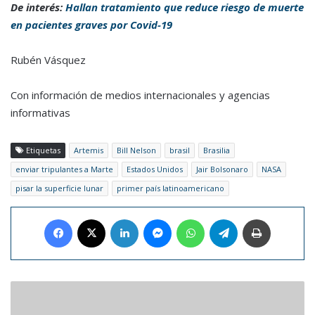
De interés:
Hallan tratamiento que reduce riesgo de muerte
en pacientes graves por Covid-19
Rubén Vásquez
Con información de medios internacionales y agencias
informativas
Etiquetas
Artemis
Bill Nelson
brasil
Brasilia
enviar tripulantes a Marte
Estados Unidos
Jair Bolsonaro
NASA
pisar la superficie lunar
primer país latinoamericano
Facebook
X
LinkedIn
Messenger
WhatsApp
Telegram
Imprimir
Un
manuscrito