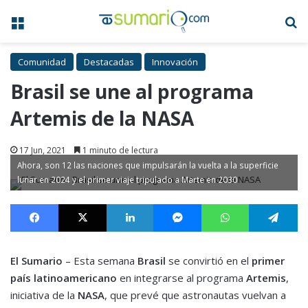
Menú
B
Comunidad
Destacadas
Innovación
Brasil se une al programa
Artemis de la NASA
17 Jun, 2021
1 minuto de lectura
Ahora, son 12 las naciones que impulsarán la vuelta a la superficie
lunar en 2024 y el primer viaje tripulado a Marte en 2030
Facebook
X
LinkedIn
Messenger
WhatsApp
Te
El Sumario
– Esta semana
Brasil
se convirtió en el
primer
país latinoamericano
en integrarse al programa
Artemis
,
iniciativa de la
NASA
, que prevé que astronautas vuelvan a