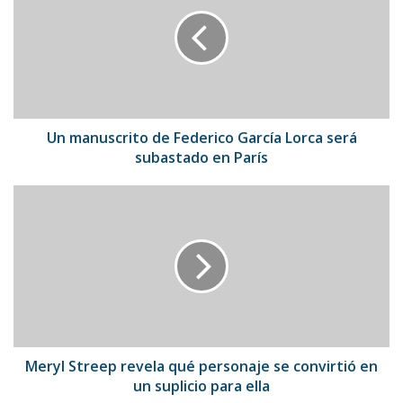
de
Federico
García
Lorca
será
subastado
en
París
Un manuscrito de Federico García Lorca será
subastado en París
Meryl
Streep
revela
qué
personaje
se
convirtió
en
un
suplicio
Meryl Streep revela qué personaje se convirtió en
para
un suplicio para ella
ella