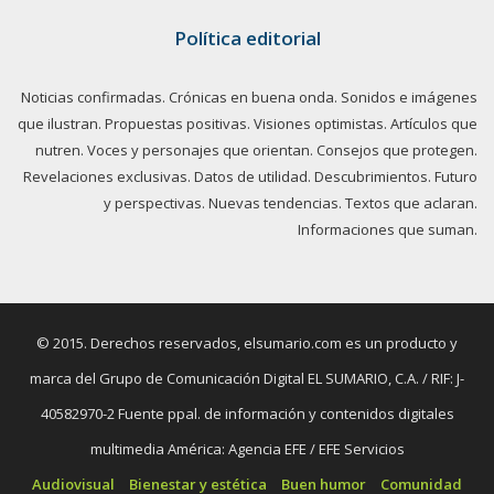
Política editorial
Noticias confirmadas. Crónicas en buena onda. Sonidos e imágenes
que ilustran. Propuestas positivas. Visiones optimistas. Artículos que
nutren. Voces y personajes que orientan. Consejos que protegen.
Revelaciones exclusivas. Datos de utilidad. Descubrimientos. Futuro
y perspectivas. Nuevas tendencias. Textos que aclaran.
Informaciones que suman.
© 2015. Derechos reservados, elsumario.com es un producto y
marca del Grupo de Comunicación Digital EL SUMARIO, C.A. / RIF: J-
40582970-2 Fuente ppal. de información y contenidos digitales
multimedia América: Agencia EFE / EFE Servicios
Audiovisual
Bienestar y estética
Buen humor
Comunidad