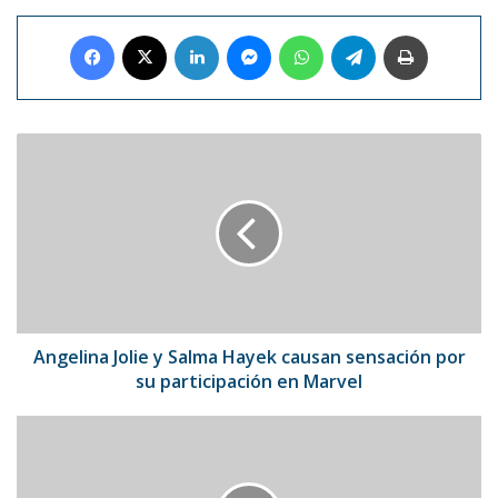
Facebook
X
LinkedIn
Messenger
WhatsApp
Telegram
Imprimir
Angelina
Jolie
y
Salma
Hayek
causan
sensación
por
su
participación
Angelina Jolie y Salma Hayek causan sensación por
en
su participación en Marvel
Marvel
Gran
Premio
de
Mónaco