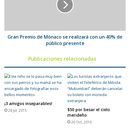
se
realizará
con
un
40%
de
Gran Premio de Mónaco se realizará con un 40% de
público
público presente
presente
Publicaciones relacionadas
¡3 amigos inseparables!
$50 por besar el cielo
28 Jul, 2015
merideño
20 Oct, 2016