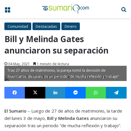
Menú
B
Comunidad
Destacadas
Dinero
Bill y Melinda Gates
anunciaron su separación
04 May, 2021
1 minuto de lectura
Tras 27 años de matrimonio, la pareja tomó la decisión de
divorciarse, después de un periodo “de mucha reflexión y trabajo”
Facebook
X
LinkedIn
Messenger
WhatsApp
Te
El Sumario
– Luego de 27 de años de matrimonio, la tarde
del lunes 3 de mayo,
Bill y Melinda Gates
anunciaron su
separación tras un periodo “de mucha reflexión y trabajo”.