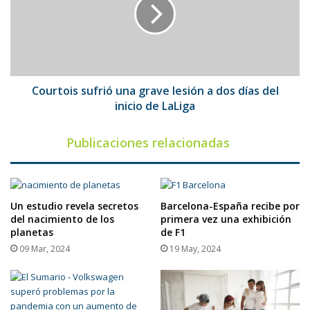
grave
lesión
a
dos
días
del
inicio
Courtois sufrió una grave lesión a dos días del
de
inicio de LaLiga
LaLiga
Publicaciones relacionadas
Un estudio revela secretos
Barcelona-España recibe por
del nacimiento de los
primera vez una exhibición
planetas
de F1
09 Mar, 2024
19 May, 2024