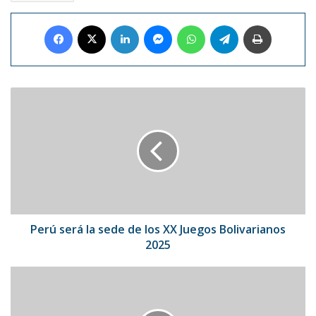
Facebook
X
LinkedIn
Messenger
WhatsApp
Telegram
Imprimir
Perú
será
la
sede
de
los
XX
Juegos
Bolivarianos
2025
Perú será la sede de los XX Juegos Bolivarianos
2025
Courtois
sufrió
una