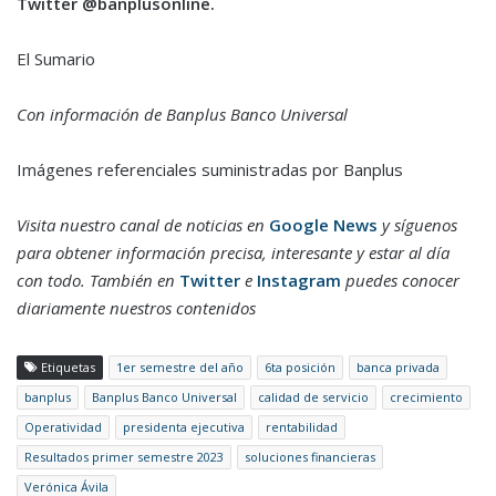
Twitter @banplusonline.
El Sumario
Con información de Banplus Banco Universal
Imágenes referenciales suministradas por Banplus
Visita nuestro canal de noticias en
Google News
y síguenos
para obtener información precisa, interesante y estar al día
con todo. También en
Twitter
e
Instagram
puedes conocer
diariamente nuestros contenidos
Etiquetas
1er semestre del año
6ta posición
banca privada
banplus
Banplus Banco Universal
calidad de servicio
crecimiento
Operatividad
presidenta ejecutiva
rentabilidad
Resultados primer semestre 2023
soluciones financieras
Verónica Ávila