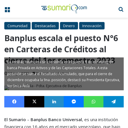
Menú
B
Comunidad
Destacadas
Dinero
Innovación
Banplus escala el puesto N°6
en Carteras de Créditos al
cierre del 1er semestre 2023
La entidad financiera se consolida en el puesto 6 en el ranking de
banca Privada en Activos y de las Captaciones Totales. A esta
10 Ago, 2023
2 minutos de lectura
posición se suma el Resultado Acumulado, que para el cierre de
diciembre ocupaba la 9na. posición, destacó su Presidenta Ejecutiva,
Verónica Ávila
Facebook
X
LinkedIn
Messenger
WhatsApp
Te
El Sumario
–
Banplus Banco Universal
, es una institución
financiera con 16 años en el mercado venezolano, que bajo