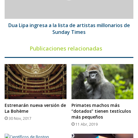
de
artistas
millonarios
de
Dua Lipa ingresa a la lista de artistas millonarios de
Sunday
Sunday Times
Times
Publicaciones relacionadas
Estrenarán nueva versión de
Primates machos más
La Bohème
“dotados” tienen testículos
más pequeños
30 Nov, 2017
11 Abr, 2019