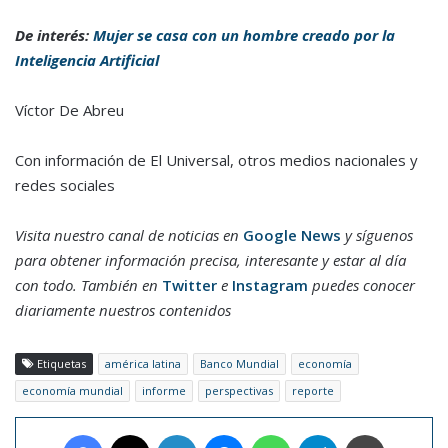
De interés:
Mujer se casa con un hombre creado por la
Inteligencia Artificial
Víctor De Abreu
Con información de El Universal, otros medios nacionales y
redes sociales
Visita nuestro canal de noticias en
Google News
y síguenos
para obtener información precisa, interesante y estar al día
con todo. También en
Twitter
e
Instagram
puedes conocer
diariamente nuestros contenidos
Etiquetas
américa latina
Banco Mundial
economía
economía mundial
informe
perspectivas
reporte
Facebook
X
LinkedIn
Messenger
WhatsApp
Telegram
Imprimir