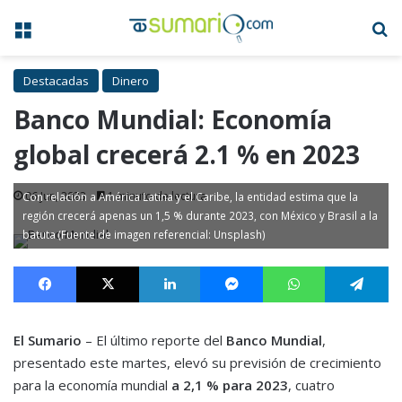
Menú
B
Destacadas
Dinero
Banco Mundial: Economía
global crecerá 2.1 % en 2023
06 Jun, 2023
1 minuto de lectura
Con relación a América Latina y el Caribe, la entidad estima que la
región crecerá apenas un 1,5 % durante 2023, con México y Brasil a la
batuta (Fuente de imagen referencial: Unsplash)
Facebook
X
LinkedIn
Messenger
WhatsApp
Te
El Sumario
– El último reporte del
Banco Mundial
,
presentado este martes, elevó su previsión de crecimiento
para la economía mundial
a 2,1 % para 2023
, cuatro