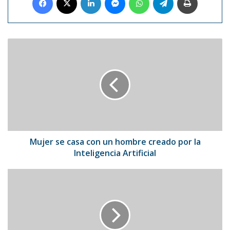
Mujer
se
casa
con
un
hombre
creado
por
la
Inteligencia
Mujer se casa con un hombre creado por la
Artificial
Inteligencia Artificial
Dua
Lipa
ingresa
a
la
lista