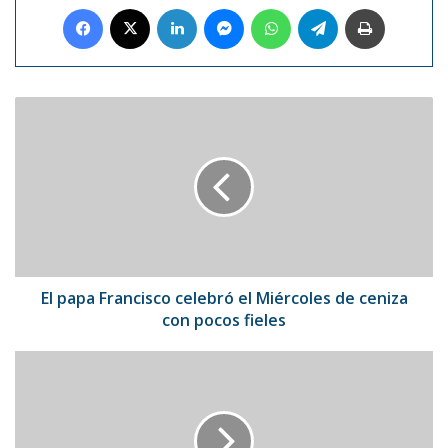
Facebook
X
LinkedIn
Messenger
WhatsApp
Telegram
Imprimir
El
papa
Francisco
celebró
el
Miércoles
de
ceniza
con
pocos
El papa Francisco celebró el Miércoles de ceniza
fieles
con pocos fieles
Suiza
lideró
por
primera
vez