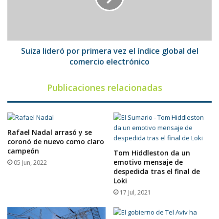
el
índice
global
del
comercio
Suiza lideró por primera vez el índice global del
electrónico
comercio electrónico
Publicaciones relacionadas
Rafael Nadal arrasó y se
coronó de nuevo como claro
campeón
Tom Hiddleston da un
emotivo mensaje de
05 Jun, 2022
despedida tras el final de
Loki
17 Jul, 2021