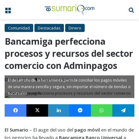
Menú
B
Comunidad
Destacadas
Dinero
Bancamiga perfecciona
procesos y recursos del sector
comercio con Adminpagos
17 Feb, 2021
2 minutos de lectura
El desarrollo de la herramienta permite conciliar los pagos móviles
de una manera sencilla y segura, sin importar el número de tiendas o
sucursales
Facebook
X
LinkedIn
Messenger
WhatsApp
Te
El Sumario
– El auge del uso del
pago móvil
en el mundo de
los negocios ha llevado a
Bancamiga Banco Universal
a