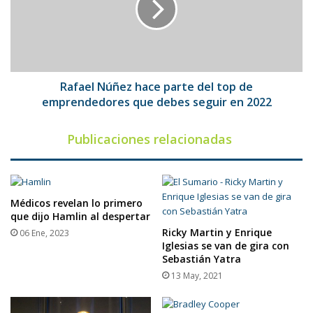
del
top
de
emprendedores
que
debes
Rafael Núñez hace parte del top de
seguir
emprendedores que debes seguir en 2022
en
2022
Publicaciones relacionadas
Médicos revelan lo primero
que dijo Hamlin al despertar
Ricky Martin y Enrique
06 Ene, 2023
Iglesias se van de gira con
Sebastián Yatra
13 May, 2021