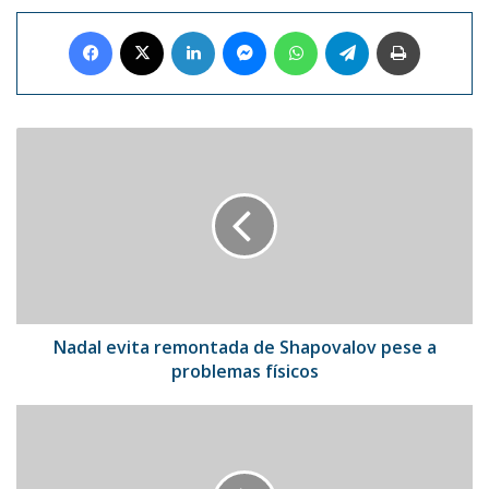
Facebook
X
LinkedIn
Messenger
WhatsApp
Telegram
Imprimir
Nadal
evita
remontada
de
Shapovalov
pese
a
problemas
físicos
Nadal evita remontada de Shapovalov pese a
problemas físicos
Rafael
Núñez
hace
parte