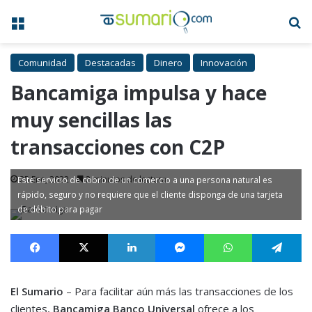
Menú
B
Comunidad
Destacadas
Dinero
Innovación
Bancamiga impulsa y hace
muy sencillas las
transacciones con C2P
25 Ene, 2022
2 minutos de lectura
Este servicio de cobro de un comercio a una persona natural es
rápido, seguro y no requiere que el cliente disponga de una tarjeta
de débito para pagar
Facebook
X
LinkedIn
Messenger
WhatsApp
Te
El Sumario
– Para facilitar aún más las transacciones de los
clientes,
Bancamiga Banco Universal
ofrece a los