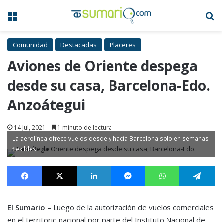
Menú
B
Comunidad
Destacadas
Placeres
Aviones de Oriente despega
desde su casa, Barcelona-Edo.
Anzoátegui
14 Jul, 2021
1 minuto de lectura
La aerolínea ofrece vuelos desde y hacia Barcelona solo en semanas
flexibles
Facebook
X
LinkedIn
Messenger
WhatsApp
Te
El Sumario
– Luego de la autorización de vuelos comerciales
en el territorio nacional por parte del Instituto Nacional de