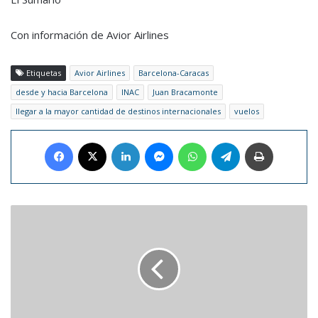
Con información de Avior Airlines
Etiquetas
Avior Airlines
Barcelona-Caracas
desde y hacia Barcelona
INAC
Juan Bracamonte
llegar a la mayor cantidad de destinos internacionales
vuelos
Facebook
X
LinkedIn
Messenger
WhatsApp
Telegram
Imprimir
Rusia
estudia
la
posibilidad
de
combinar
Sputnik
V