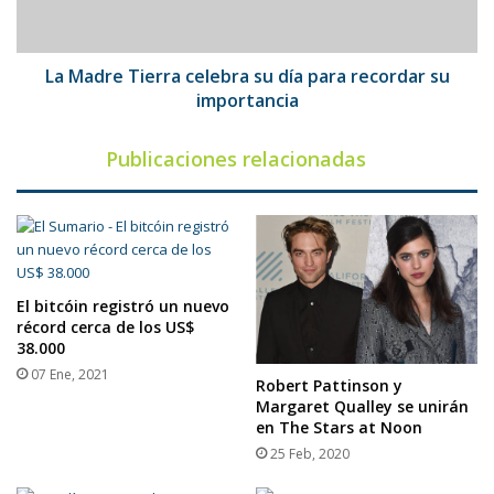
para
recordar
su
importancia
La Madre Tierra celebra su día para recordar su
importancia
Publicaciones relacionadas
El bitcóin registró un nuevo
récord cerca de los US$
38.000
07 Ene, 2021
Robert Pattinson y
Margaret Qualley se unirán
en The Stars at Noon
25 Feb, 2020