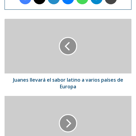
Juanes
llevará
el
sabor
latino
a
varios
países
de
Europa
Juanes llevará el sabor latino a varios países de
Europa
La
Madre
Tierra
celebra
su
día