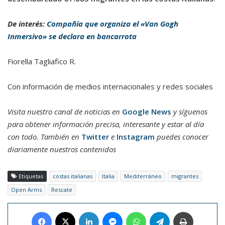
De interés:
Compañía que organiza el «Van Gogh
Inmersivo» se declara en bancarrota
Fiorella Tagliafico R.
Con información de medios internacionales y redes sociales
Visita nuestro canal de noticias en
Google News
y síguenos
para obtener información precisa, interesante y estar al día
con todo. También en
Twitter
e
Instagram
puedes conocer
diariamente nuestros contenidos
Etiquetas
costas italianas
Italia
Mediterráneo
migrantes
Open Arms
Rescate
Facebook
X
LinkedIn
Messenger
WhatsApp
Telegram
Imprimir