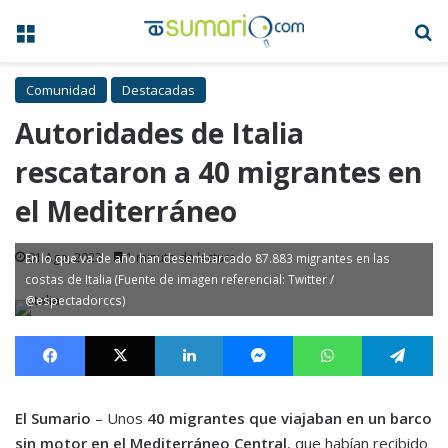
Menú
B
Comunidad
Destacadas
Autoridades de Italia
rescataron a 40 migrantes en
el Mediterráneo
01 Ago, 2023
1 minuto de lectura
En lo que va de año han desembarcado 87.883 migrantes en las
costas de Italia (Fuente de imagen referencial: Twitter /
@espectadorccs)
Facebook
X
LinkedIn
Messenger
WhatsApp
Te
El Sumario
– Unos
40 migrantes que viajaban en un barco
sin motor en el Mediterráneo Central
, que habían recibido