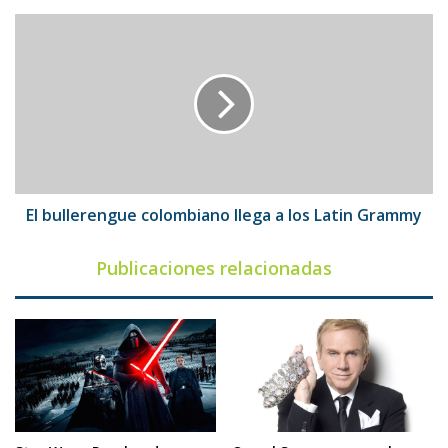
El
bullerengue
colombiano
llega
a
los
Latin
Grammy
El bullerengue colombiano llega a los Latin Grammy
Publicaciones relacionadas