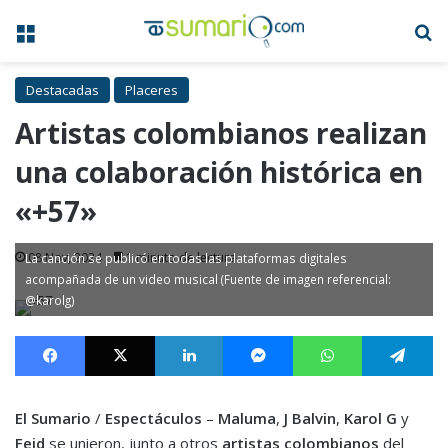
Menú
B
Destacadas
Placeres
Artistas colombianos realizan
una colaboración histórica en
«+57»
08 Nov, 2024
1 minuto de lectura
La canción se publicó en todas las plataformas digitales
acompañada de un video musical (Fuente de imagen referencial:
@karolg)
Facebook
X
LinkedIn
Messenger
WhatsApp
Te
El Sumario
/
Espectáculos
–
Maluma
,
J Balvin
,
Karol G
y
Feid
se unieron, junto a otros
artistas colombianos
del