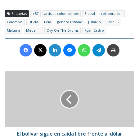
Etiquetas
+57
artistas colombianos
Blessd
colaboracion
Colombia
DFZM
Feid
genero urbano
J. Balvin
Karol G
Maluma
Medellín
Ovy On The Drums
Ryan Castro
Facebook
X
LinkedIn
Messenger
WhatsApp
Telegram
Imprimir
El
bolívar
sigue
en
caída
libre
frente
al
dólar
El bolívar sigue en caída libre frente al dólar