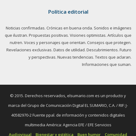
Política editorial
Noticias confirmadas. Crónicas en buena onda. Sonidos e imágenes
que ilustran. Propuestas positivas. Visiones optimistas. Artículos que
nutren. Voces y personajes que orientan. Consejos que protegen.
Revelaciones exclusivas. Datos de utilidad. Descubrimientos. Futuro
y perspectivas. Nuevas tendencias. Textos que aclaran.
Informaciones que suman.
© 2015. Derechos reservados, elsumario.com es un producto y
marca del Grupo de Comunicación Digital EL SUMARIO, C.A. / RIF: J-
40582970-2 Fuente ppal. de información y contenidos digitales
multimedia América: Agencia EFE / EFE Servicios
Audiovisual
Bienestar y estética
Buen humor
Comunidad