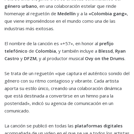
género urbano
, en una colaboración estelar que rinde
homenaje al reguetón de
Medellín
y a la
«Colombia gang»
,
que viene imponiéndose en el mundo como una de las
industrias más exitosas.
El nombre de la canción es «+57», en honor al
prefijo
telefónico
de
Colombia
, y también incluye a
Blessd
,
Ryan
Castro
y
DFZM
, y al productor musical
Ovy on the Drums
.
Se trata de un reguetón «que captura el auténtico sonido del
género con su ritmo contagioso y vibrante. Cada artista
aporta su estilo único, creando una colaboración dinámica
que está destinada a convertirse en un himno para la
posteridad», indicó su agencia de comunicación en un
comunicado.
La canción se publicó en todas las
plataformas digitales
acompañada de un video en el que se ve a todos los artistas