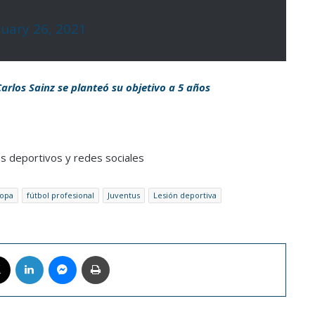
uary 26, 2021
rlos Sainz se planteó su objetivo a 5 años
os deportivos y redes sociales
opa
fútbol profesional
Juventus
Lesión deportiva
book
X
LinkedIn
Messenger
Imprimir