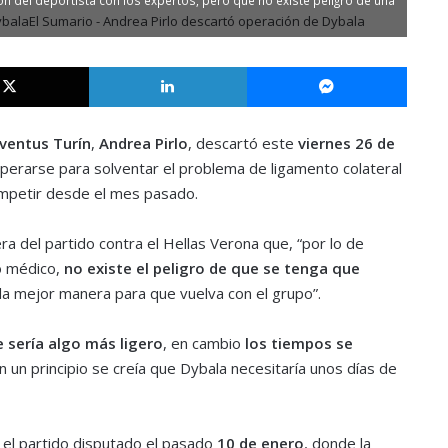
X
LinkedIn
Messe
uventus Turín
,
Andrea Pirlo
, descartó este
viernes 26 de
erarse para solventar el problema de ligamento colateral
competir desde el mes pasado.
a del partido contra el Hellas Verona que, “por lo de
o médico,
no existe el peligro de que se tenga que
la mejor manera para que vuelva con el grupo”.
sería algo más ligero
, en cambio
los tiempos se
n un principio se creía que Dybala necesitaría unos días de
el partido disputado el pasado
10 de enero
, donde la