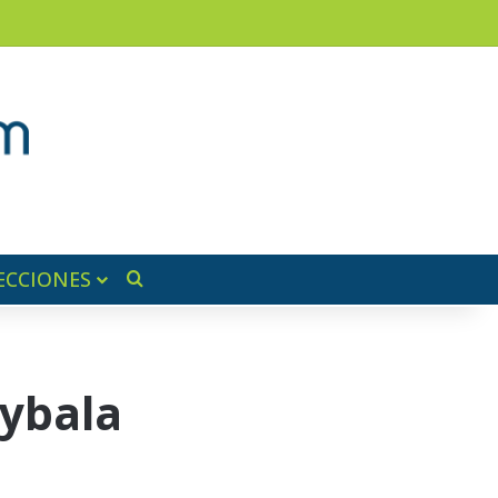
am
a lateral
ECCIONES
Buscar por
Dybala