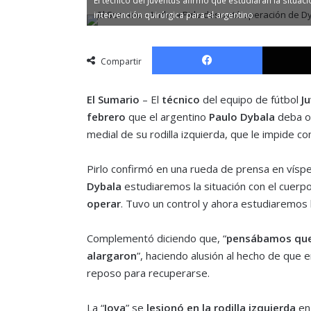
intervención quirúrgica para el argentino
Facebook
Compartir
El Sumario
– El
técnico
del equipo de fútbol
J
febrero
que el argentino
Paulo Dybala
deba op
medial de su rodilla izquierda, que le impide 
Pirlo confirmó en una rueda de prensa en vísper
Dybala
estudiaremos la situación con el cuerp
operar
. Tuvo un control y ahora estudiaremos 
Complementó diciendo que, “
pensábamos que 
alargaron
”, haciendo alusión al hecho de que e
reposo para recuperarse.
La “
Joya
” se
lesionó en la rodilla izquierda
en 