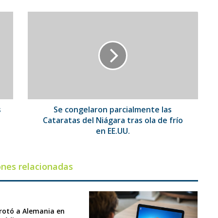
Se
congelaron
parcialmente
las
Cataratas
del
Niágara
tras
ola
de
s
Se congelaron parcialmente las
frío
Cataratas del Niágara tras ola de frío
en
en EE.UU.
EE.UU.
ones relacionadas
rotó a Alemania en