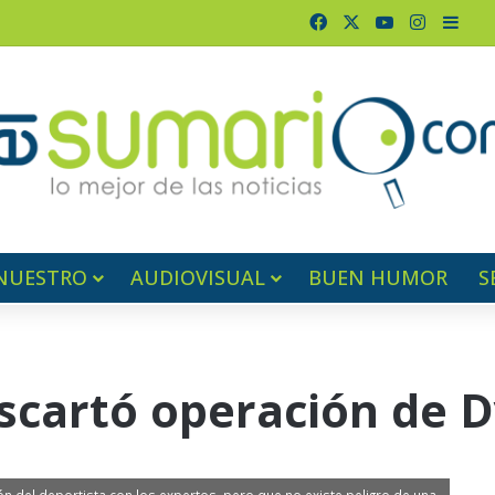
Facebook
X
YouTube
Instagr
Barr
NUESTRO
AUDIOVISUAL
BUEN HUMOR
S
scartó operación de 
ión del deportista con los expertos, pero que no existe peligro de una