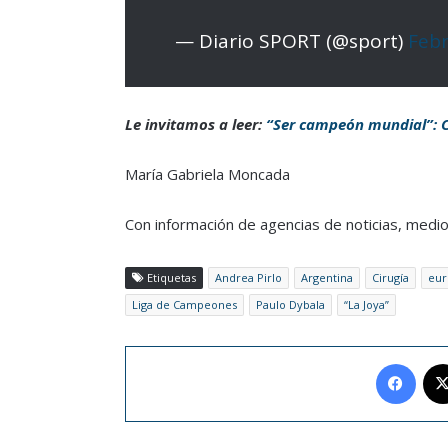
— Diario SPORT (@sport)
Febr
Le invitamos a leer:
“Ser campeón mundial”: Ca
María Gabriela Moncada
Con información de agencias de noticias, medi
Etiquetas
Andrea Pirlo
Argentina
Cirugía
eur
Liga de Campeones
Paulo Dybala
“La Joya”
Face