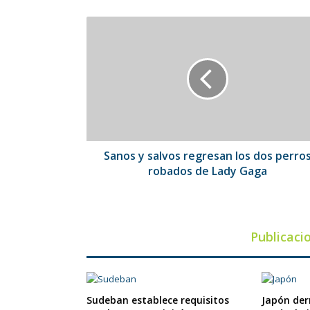
Sanos
y
salvos
regresan
los
dos
perros
robados
de
Lady
Sanos y salvos regresan los dos perro
Gaga
robados de Lady Gaga
Publicaci
Sudeban establece requisitos
Japón der