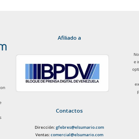
Afiliado a
No
e 
opt
ex
con
e
Contactos
s
Dirección:
gfebres@elsumario.com
Ventas:
comercial@elsumario.com