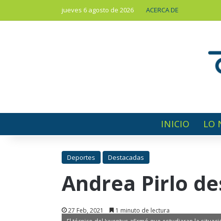
jueves 6 agosto de 2026
ACERCA DE
INICIO
LO 
Deportes
Destacadas
Andrea Pirlo de
27 Feb, 2021
1 minuto de lectura
El técnico del Juventus afirmó que estudiaran la situac