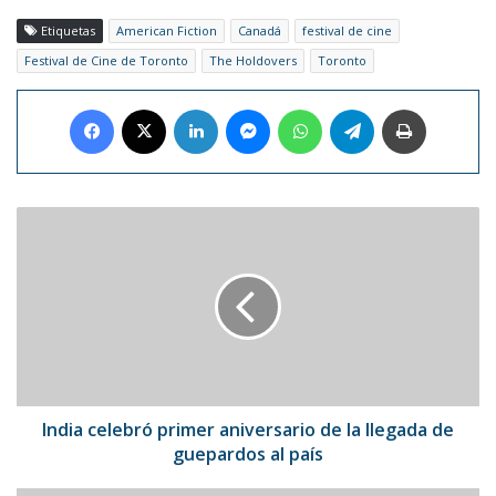
Etiquetas
American Fiction
Canadá
festival de cine
Festival de Cine de Toronto
The Holdovers
Toronto
Facebook
X
LinkedIn
Messenger
WhatsApp
Telegram
Imprimir
India
celebró
primer
aniversario
de
la
llegada
de
guepardos
al
India celebró primer aniversario de la llegada de
país
guepardos al país