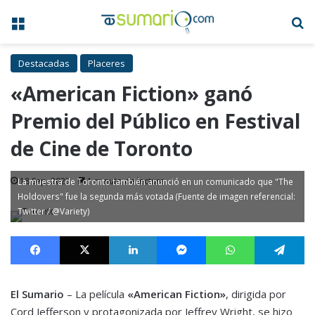
Menú
B
Destacadas
Placeres
«American Fiction» ganó
Premio del Público en Festival
de Cine de Toronto
18 Sep, 2023
1 minuto de lectura
La muestra de Toronto también anunció en un comunicado que "The
Holdovers" fue la segunda más votada (Fuente de imagen referencial:
Twitter / @Variety)
Facebook
X
LinkedIn
Messenger
WhatsApp
Te
El Sumario
– La película
«American Fiction»
, dirigida por
Cord Jefferson y protagonizada por Jeffrey Wright, se hizo