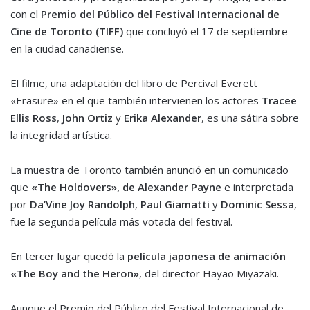
con el
Premio del Público del Festival Internacional de
Cine de Toronto (TIFF)
que concluyó el 17 de septiembre
en la ciudad canadiense.
El filme, una adaptación del libro de Percival Everett
«Erasure» en el que también intervienen los actores
Tracee
Ellis Ross
,
John Ortiz
y
Erika Alexander
, es una sátira sobre
la integridad artística.
La muestra de Toronto también anunció en un comunicado
que
«The Holdovers», de Alexander Payne
e interpretada
por
Da’Vine Joy Randolph
,
Paul Giamatti
y
Dominic Sessa
,
fue la segunda película más votada del festival.
En tercer lugar quedó la
película japonesa de animación
«The Boy and the Heron»
, del director Hayao Miyazaki.
Aunque el Premio del Público del Festival Internacional de