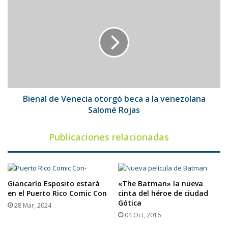
Bienal
de
Venecia
otorgó
beca
a
la
venezolana
Salomé
Rojas
Bienal de Venecia otorgó beca a la venezolana
Salomé Rojas
Publicaciones relacionadas
Giancarlo Esposito estará
«The Batman» la nueva
en el Puerto Rico Comic Con
cinta del héroe de ciudad
Gótica
28 Mar, 2024
04 Oct, 2016