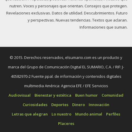
nutren. Voces y personajes que orientan. Consejos que protegen.
Revelaciones exclusivas. Datos de utilidad. Descubrimientos. Futuro
y perspectivas. Nuevas tendencias. Textos que aclaran.
Informaciones que suman.
© 2015. Derechos reservados, elsumario.com es un producto y
marca del Grupo de Comunicación Digital EL SUMARIO, C.A. / RIF: J-
40582970-2 Fuente ppal. de información y contenidos digitales
multimedia América: Agencia EFE / EFE Servicios
Audiovisual
Bienestar y estética
Buen humor
Comunidad
Curiosidades
Deportes
Dinero
Innovación
Letras que alegran
Lo nuestro
Mundo animal
Perfiles
Placeres